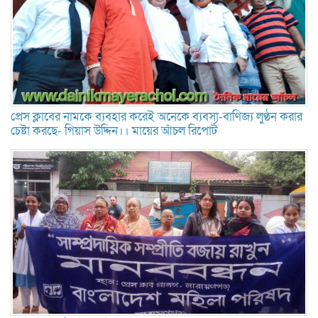
প্রেস ক্লাবের নামকে ব্যবহার করেই অনেকে ব্যবসা-বাণিজ্য লুণ্ঠন করার
চেষ্টা করছে- গিয়াস উদ্দিন।। মায়ের আঁচল রিপোর্ট