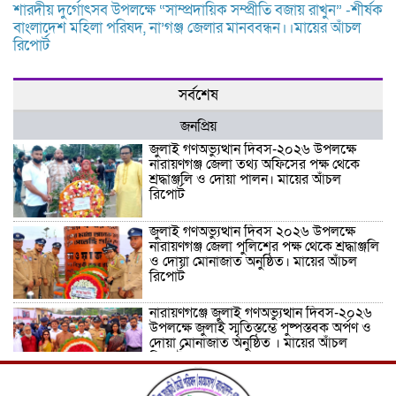
শারদীয় দুর্গোৎসব উপলক্ষে “সাম্প্রদায়িক সম্প্রীতি বজায় রাখুন” -শীর্ষক
বাংলাদেশ মহিলা পরিষদ, না’গঞ্জ জেলার মানববন্ধন।।মায়ের আঁচল
রিপোর্ট
সর্বশেষ
জনপ্রিয়
জুলাই গণঅভ্যুত্থান দিবস-২০২৬ উপলক্ষে
নারায়ণগঞ্জ জেলা তথ্য অফিসের পক্ষ থেকে
শ্রদ্ধাঞ্জলি ও দোয়া পালন। মায়ের আঁচল
রিপোর্ট
জুলাই গণঅভ্যুত্থান দিবস ২০২৬ উপলক্ষে
নারায়ণগঞ্জ জেলা পুলিশের পক্ষ থেকে শ্রদ্ধাঞ্জলি
ও দোয়া মোনাজাত অনুষ্ঠিত। মায়ের আঁচল
রিপোর্ট
নারায়ণগঞ্জে জুলাই গণঅভ্যুত্থান দিবস-২০২৬
উপলক্ষে জুলাই স্মৃতিস্তম্ভে পুষ্পস্তবক অর্পণ ও
দোয়া মোনাজাত অনুষ্ঠিত । মায়ের আঁচল
রিপোর্ট
ICJ Global Media Group LLC and