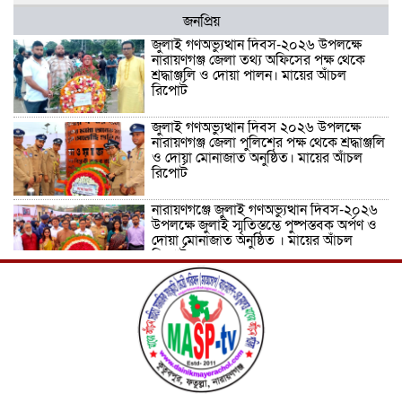
জনপ্রিয়
জুলাই গণঅভ্যুত্থান দিবস-২০২৬ উপলক্ষে
নারায়ণগঞ্জ জেলা তথ্য অফিসের পক্ষ থেকে
শ্রদ্ধাঞ্জলি ও দোয়া পালন। মায়ের আঁচল
রিপোর্ট
জুলাই গণঅভ্যুত্থান দিবস ২০২৬ উপলক্ষে
নারায়ণগঞ্জ জেলা পুলিশের পক্ষ থেকে শ্রদ্ধাঞ্জলি
ও দোয়া মোনাজাত অনুষ্ঠিত। মায়ের আঁচল
রিপোর্ট
নারায়ণগঞ্জে জুলাই গণঅভ্যুত্থান দিবস-২০২৬
উপলক্ষে জুলাই স্মৃতিস্তম্ভে পুষ্পস্তবক অর্পণ ও
দোয়া মোনাজাত অনুষ্ঠিত । মায়ের আঁচল
রিপোর্ট
ICJ Global Media Group LLC and
SAARC Journalist Forum Sign
Strategic MoU to Strengthen Global
Journalism Cooperation/ आईसीजे
ग्लोबल मीडिया ग्रुप एलएलसी और सार्क
पत्रकार फोरम वैश्विक पत्रकारिता सहयोग को मजबूत करने के लिए
रणनीतिक समझौता ज्ञापन पर हस्ताक्षर करते हैं