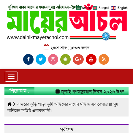
Arabic
Bengali
English
২৪শে শ্রাবণ, ১৪৩৩ বঙ্গাব্দ
Toggle
navigation
শিরোনাম :
জুলাই গণঅভ্যুত্থান দিবস-২০২৬ উপলক্ষে নার
বন্দরের কুড়ি পাড়া ভূমি অফিসের নায়েব মফিজ এর বেপরোয়া ঘুষ
বানিজ্যে অতিষ্ঠ এলাকাবাসী।
সর্বশেষ