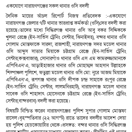
একযোগে নারায়ণগঞ্জের সকল থানার ওসি বদলী
দৈনিক মায়ের আঁচল রিপোর্ট নিজস্ব প্রতিবেদক :-একযোগে
নারায়ণগঞ্জ জেলার ৭টি থানার ভারপ্রাপ্ত কর্মকর্তা (ওসি)দের বদলী করা
হয়েছে।তাদের মধ্যে সিদ্ধিরগঞ্জ থানার ওসি আবু বকর সিদ্দিককে
খুলনা রেঞ্জে (ইন-সার্ভিস ট্রেনিং সেন্টার, ঝিনাইদহ), বন্দর থানার ওসি
গোলাম মোস্তফাকে সারদা, রাজশাহী, নারায়ণগঞ্জ সদর মডেল থানার
ওসি আব্দুস সাত্তার মিয়াকে চট্টগ্রাম রেঞ্জে (ইন-সার্ভিস ট্রেনিং
সেন্টার,কক্সবাজার), সোনারগাঁও থানার ওসি এস এম কামরুজ্জামানকে
এপিবিএন’এ, আড়াইহাজার থানার ওসি মোহাম্মদ আহসান উল্লাহকে
শিল্পাঞ্চল পুলিশে, ফতুল্লা মডেল থানার ওসি মো: নুরে আজম মিয়াকে
এপিবিএন’এ, রূপগঞ্জ থানার ওসি দীপক চন্দ্র সাহাকে রংপুর রেঞ্জে
(ইন-সার্ভিস ট্রেনিং সেন্টার, লালমনিরহাট), নারায়ণগঞ্জ মডেল থানার
সাবেক ওসি শাহাদাৎ হোসেনকে চট্টগ্রাম রেঞ্জে (ইন-সার্ভিস ট্রেনিং
সেন্টার,বান্দরবান) বদলী করা হয়েছে।
বিষয়টি নিশ্চিত করেন নারায়ণগঞ্জের পুলিশ সুপার গোলাম মোস্তফা
রাসেল।বৃহস্পতিবার (২২ আগস্ট) রাতে তাদের বদলীর আদেশ দেয়া
হয় পুলিশ হেডকোয়ার্টার থেকে।প্রসঙ্গত: বন্দর থানার ওসি সিদ্ধিরগঞ্জ