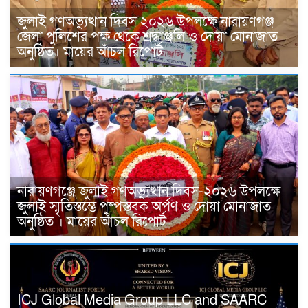
জুলাই গণঅভ্যুত্থান দিবস ২০২৬ উপলক্ষে নারায়ণগঞ্জ
জেলা পুলিশের পক্ষ থেকে শ্রদ্ধাঞ্জলি ও দোয়া মোনাজাত
অনুষ্ঠিত। মায়ের আঁচল রিপোর্ট
নারায়ণগঞ্জে জুলাই গণঅভ্যুত্থান দিবস-২০২৬ উপলক্ষে
জুলাই স্মৃতিস্তম্ভে পুষ্পস্তবক অর্পণ ও দোয়া মোনাজাত
অনুষ্ঠিত । মায়ের আঁচল রিপোর্ট
ICJ Global Media Group LLC and SAARC