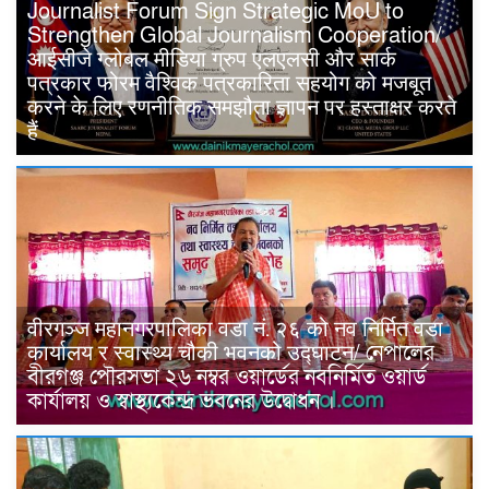
Journalist Forum Sign Strategic MoU to
Strengthen Global Journalism Cooperation/
आईसीजे ग्लोबल मीडिया ग्रुप एलएलसी और सार्क
पत्रकार फोरम वैश्विक पत्रकारिता सहयोग को मजबूत
करने के लिए रणनीतिक समझौता ज्ञापन पर हस्ताक्षर करते
हैं
वीरगञ्ज महानगरपालिका वडा नं. २६ को नव निर्मित वडा
कार्यालय र स्वास्थ्य चौकी भवनको उद्घाटन/ নেপালের
বীরগঞ্জ পৌরসভা ২৬ নম্বর ওয়ার্ডের নবনির্মিত ওয়ার্ড
কার্যালয় ও স্বাস্থ্যকেন্দ্র ভবনের উদ্বোধন ।