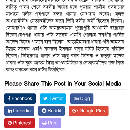
থানায় শামীম ওসমানের মাধ্যমে যোগদান করেন। দীর্ঘদিন ওই থানার
দায়িত্ব পালন শেষে বদলীর অর্ডার হলে পুনরায় শামীম ওসমানের
মাধ্যমে নদীর পূর্বপারে বন্দর থানায় যোগদান করেন। মূলত
আওয়ামীলীগ নেতাকর্মীদের কাছে তিনি দলীয় কর্মী হিসেবে ছিলেন।
সোনারগাঁও থানার ওসি কামরুজ্জামান পুরোপুরি আওয়ামী ঘরোয়ার
ছিলেন।রূপগঞ্জ থানার ওসি সাবেক এমপি গোলাম দস্তগীর গাজীর
আদেশ নিষেধ পালনে ব্যস্ত ছিলেন। আড়াইহাজার থানার ওসি আহসান
উল্লাহ সাবেক এমপি নজরুল ইসলাম বাবুর ঘনিষ্ঠ হিসেবে পরিচিত
ছিলেন। সিদ্ধিরগঞ্জ থানার ওসি আবু বকর সিদ্দিক ও ফতুল্লা মডেল
থানার ওসি নুরে আজম মিয়া আওয়ামীলীগের নেতাকর্মীদের পক্ষ নিয়ে
কাজ করতেন বলে চাউর উঠেছিলো।
Please Share This Post in Your Social Media
Facebook
Twitter
Digg
Linkedin
Reddit
Google Plus
Pinterest
Print