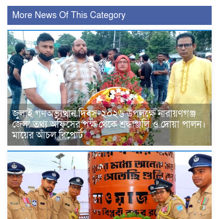
More News Of This Category
জুলাই গণঅভ্যুত্থান দিবস-২০২৬ উপলক্ষে নারায়ণগঞ্জ
জেলা তথ্য অফিসের পক্ষ থেকে শ্রদ্ধাঞ্জলি ও দোয়া পালন।
মায়ের আঁচল রিপোর্ট