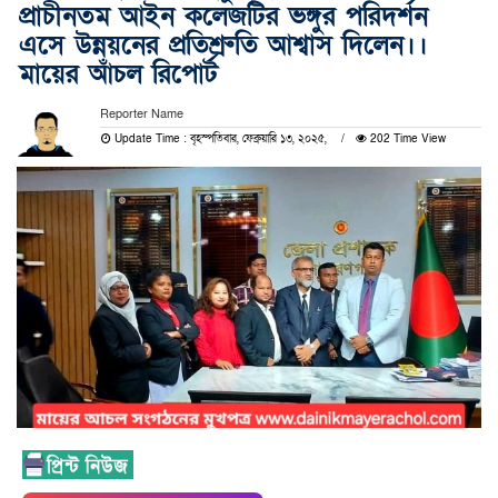
প্রাচীনতম আইন কলেজটির ভঙ্গুর পরিদর্শন
এসে উন্নয়নের প্রতিশ্রুতি আশ্বাস দিলেন।।
মায়ের আঁচল রিপোর্ট
Reporter Name
Update Time : বৃহস্পতিবার, ফেব্রুয়ারি ১৩, ২০২৫,
202 Time View