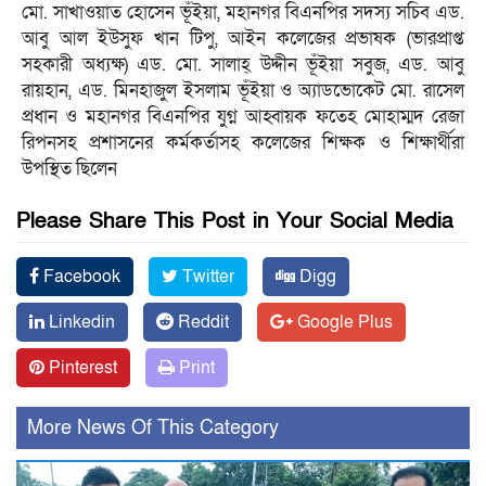
মো. সাখাওয়াত হোসেন ভূঁইয়া, মহানগর বিএনপির সদস্য সচিব এড.
আবু আল ইউসুফ খান টিপু, আইন কলেজের প্রভাষক (ভারপ্রাপ্ত
সহকারী অধ্যক্ষ) এড. মো. সালাহ্ উদ্দীন ভূঁইয়া সবুজ, এড. আবু
রায়হান, এড. মিনহাজুল ইসলাম ভূঁইয়া ও অ্যাডভোকেট মো. রাসেল
প্রধান ও মহানগর বিএনপির যুগ্ন আহ্বায়ক ফতেহ মোহাম্মদ রেজা
রিপনসহ প্রশাসনের কর্মকর্তাসহ কলেজের শিক্ষক ও শিক্ষার্থীরা
উপস্থিত ছিলেন
Please Share This Post in Your Social Media
Facebook
Twitter
Digg
Linkedin
Reddit
Google Plus
Pinterest
Print
More News Of This Category