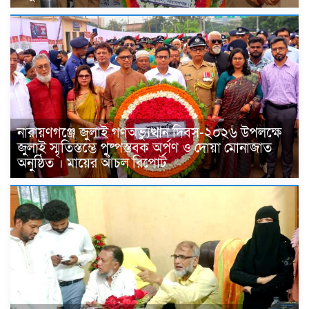
নারায়ণগঞ্জে জুলাই গণঅভ্যুত্থান দিবস-২০২৬ উপলক্ষে
জুলাই স্মৃতিস্তম্ভে পুষ্পস্তবক অর্পণ ও দোয়া মোনাজাত
অনুষ্ঠিত । মায়ের আঁচল রিপোর্ট