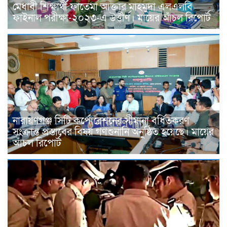
মেধাবী শিক্ষার্থী ফাতেমা আক্তার মাহমুদা এলএলবি
ফাইনাল পরীক্ষা-২০২৩-এ উত্তীর্ণ। মায়ের আঁচল রিপোর্ট
নারায়ণগঞ্জ সিটি কর্পোরেশনের সীমানা বর্ধিতকরণ
সংক্রান্ত প্রস্তাবের বিষয় গণশুনানি অনুষ্ঠিত হয়েছে। মায়ের
আঁচল রিপোর্ট