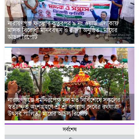
নারায়ণগঞ্জ ফতুল্লার কুতুবপুর ৯ নং ওয়ার্ড এলাকায়
মাদক বিরোধী মানববন্ধন ও র্র্যালী অনুষ্ঠিত। মায়ের
আঁচল রিপোর্ট
নারায়ণগঞ্জে ধর্মনিরপেক্ষ দল মত নির্বিশেষে সকলের
স্বতঃস্ফূর্ত অংশগ্রহণে শ্রী শ্রী জগন্নাথ দেবের রথযাত্রা
উৎসব পালিত। মায়ের আঁচল রিপোর্ট
সর্বশেষ