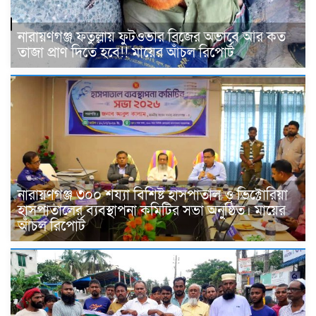
নারায়ণগঞ্জ ফতুল্লায় ফুটওভার ব্রিজের অভাবে আর কত
তাজা প্রাণ দিতে হবে!! মায়ের আঁচল রিপোর্ট
নারায়ণগঞ্জ ৩০০ শয্যা বিশিষ্ট হাসপাতাল ও ভিক্টোরিয়া
হাসপাতালের ব্যবস্থাপনা কমিটির সভা অনুষ্ঠিত। মায়ের
আঁচল রিপোর্ট