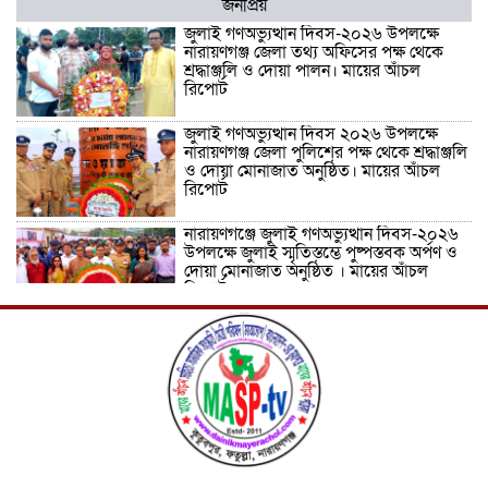
জনপ্রিয়
জুলাই গণঅভ্যুত্থান দিবস-২০২৬ উপলক্ষে
নারায়ণগঞ্জ জেলা তথ্য অফিসের পক্ষ থেকে
শ্রদ্ধাঞ্জলি ও দোয়া পালন। মায়ের আঁচল
রিপোর্ট
জুলাই গণঅভ্যুত্থান দিবস ২০২৬ উপলক্ষে
নারায়ণগঞ্জ জেলা পুলিশের পক্ষ থেকে শ্রদ্ধাঞ্জলি
ও দোয়া মোনাজাত অনুষ্ঠিত। মায়ের আঁচল
রিপোর্ট
নারায়ণগঞ্জে জুলাই গণঅভ্যুত্থান দিবস-২০২৬
উপলক্ষে জুলাই স্মৃতিস্তম্ভে পুষ্পস্তবক অর্পণ ও
দোয়া মোনাজাত অনুষ্ঠিত । মায়ের আঁচল
রিপোর্ট
ICJ Global Media Group LLC and
SAARC Journalist Forum Sign
Strategic MoU to Strengthen Global
Journalism Cooperation/ आईसीजे
ग्लोबल मीडिया ग्रुप एलएलसी और सार्क
पत्रकार फोरम वैश्विक पत्रकारिता सहयोग को मजबूत करने के लिए
रणनीतिक समझौता ज्ञापन पर हस्ताक्षर करते हैं
वीरगञ्ज महानगरपालिका वडा नं. २६ को नव