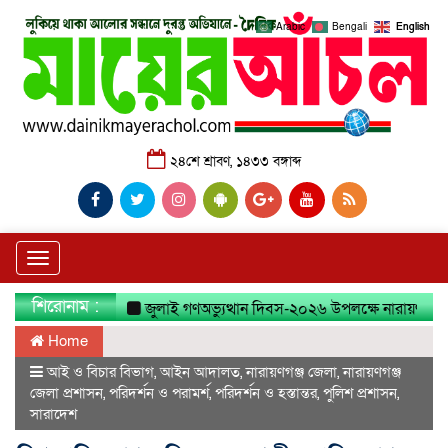
Arabic
Bengali
English
২৪শে শ্রাবণ, ১৪৩৩ বঙ্গাব্দ
Toggle
navigation
শিরোনাম :
জুলাই গণঅভ্যুত্থান দিবস-২০২৬ উপলক্ষে নারায়ণগঞ্জ জেলা ত
Home
আই ও বিচার বিভাগ
,
আইন আদালত
,
নারায়ণগঞ্জ জেলা
,
নারায়ণগঞ্জ
জেলা প্রশাসন
,
পরিদর্শন ও পরামর্শ
,
পরিদর্শন ও হস্তান্তর
,
পুলিশ প্রশাসন
,
সারাদেশ