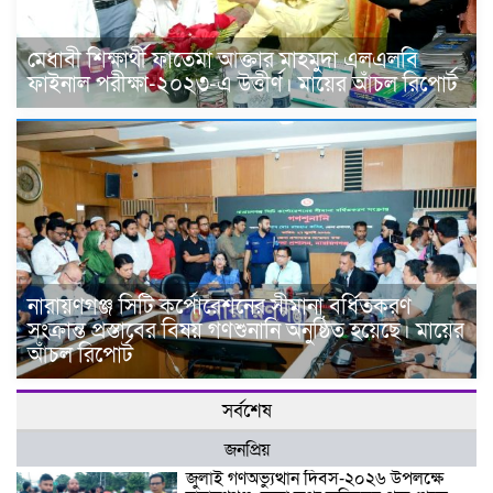
মেধাবী শিক্ষার্থী ফাতেমা আক্তার মাহমুদা এলএলবি
ফাইনাল পরীক্ষা-২০২৩-এ উত্তীর্ণ। মায়ের আঁচল রিপোর্ট
নারায়ণগঞ্জ সিটি কর্পোরেশনের সীমানা বর্ধিতকরণ
সংক্রান্ত প্রস্তাবের বিষয় গণশুনানি অনুষ্ঠিত হয়েছে। মায়ের
আঁচল রিপোর্ট
সর্বশেষ
জনপ্রিয়
জুলাই গণঅভ্যুত্থান দিবস-২০২৬ উপলক্ষে