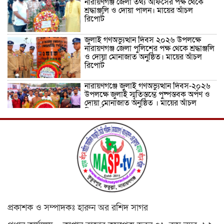
নারায়ণগঞ্জ জেলা তথ্য অফিসের পক্ষ থেকে
শ্রদ্ধাঞ্জলি ও দোয়া পালন। মায়ের আঁচল
রিপোর্ট
জুলাই গণঅভ্যুত্থান দিবস ২০২৬ উপলক্ষে
নারায়ণগঞ্জ জেলা পুলিশের পক্ষ থেকে শ্রদ্ধাঞ্জলি
ও দোয়া মোনাজাত অনুষ্ঠিত। মায়ের আঁচল
রিপোর্ট
নারায়ণগঞ্জে জুলাই গণঅভ্যুত্থান দিবস-২০২৬
উপলক্ষে জুলাই স্মৃতিস্তম্ভে পুষ্পস্তবক অর্পণ ও
দোয়া মোনাজাত অনুষ্ঠিত । মায়ের আঁচল
রিপোর্ট
ICJ Global Media Group LLC and
SAARC Journalist Forum Sign
Strategic MoU to Strengthen Global
Journalism Cooperation/ आईसीजे
ग्लोबल मीडिया ग्रुप एलएलसी और सार्क
पत्रकार फोरम वैश्विक पत्रकारिता सहयोग को मजबूत करने के लिए
रणनीतिक समझौता ज्ञापन पर हस्ताक्षर करते हैं
वीरगञ्ज महानगरपालिका वडा नं. २६ को नव
निर्मित वडा कार्यालय र स्वास्थ्य चौकी भवनको
প্রকাশক ও সম্পাদকঃ হারুন অর রশিদ সাগর
उद्घाटन/ নেপালের বীরগঞ্জ পৌরসভা ২৬ নম্বর
ওয়ার্ডের নবনির্মিত ওয়ার্ড কার্যালয় ও