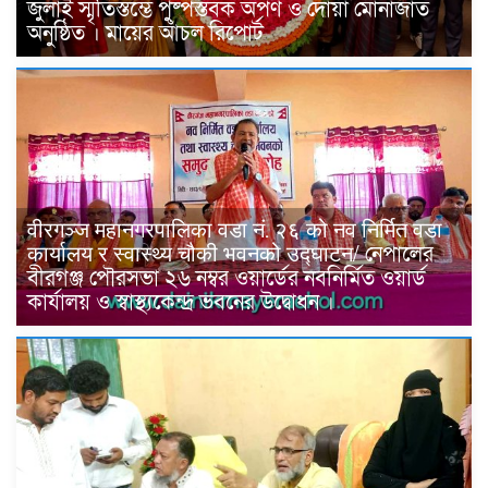
জুলাই স্মৃতিস্তম্ভে পুষ্পস্তবক অর্পণ ও দোয়া মোনাজাত
অনুষ্ঠিত । মায়ের আঁচল রিপোর্ট
वीरगञ्ज महानगरपालिका वडा नं. २६ को नव निर्मित वडा
कार्यालय र स्वास्थ्य चौकी भवनको उद्घाटन/ নেপালের
বীরগঞ্জ পৌরসভা ২৬ নম্বর ওয়ার্ডের নবনির্মিত ওয়ার্ড
কার্যালয় ও স্বাস্থ্যকেন্দ্র ভবনের উদ্বোধন ।