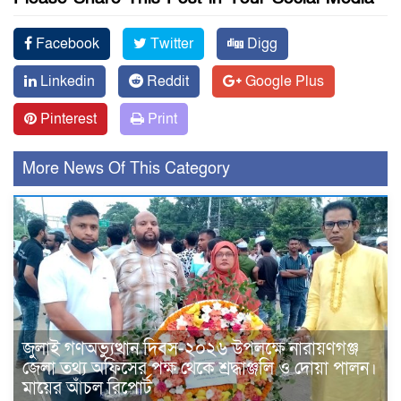
Facebook
Twitter
Digg
Linkedin
Reddit
Google Plus
Pinterest
Print
More News Of This Category
জুলাই গণঅভ্যুত্থান দিবস-২০২৬ উপলক্ষে নারায়ণগঞ্জ
জেলা তথ্য অফিসের পক্ষ থেকে শ্রদ্ধাঞ্জলি ও দোয়া পালন।
মায়ের আঁচল রিপোর্ট