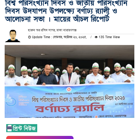
বিশ্ব পরিসংখ্যান দিবস ও জাতীয় পরিসংখ্যান
দিবস উদযাপন উপলক্ষ্যে বর্ণাঢ্য র‍্যালী ও
আলোচনা সভা । মায়ের আঁচল রিপোর্ট
হারুন অর রশিদ সাগর, ঢাকা নারায়ণগঞ্জ
Update Time : সোমবার, অক্টোবর ২০, ২০২৫,
135 Time View