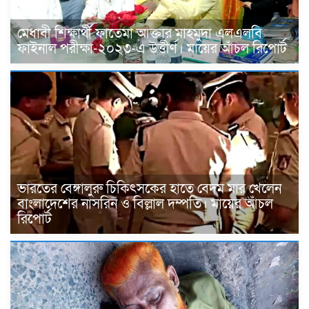
মেধাবী শিক্ষার্থী ফাতেমা আক্তার মাহমুদা এলএলবি
ফাইনাল পরীক্ষা-২০২৩-এ উত্তীর্ণ। মায়ের আঁচল রিপোর্ট
ভারতের বেঙ্গালুরু চিকিৎসকের হাতে বেদম মার খেলেন
বাংলাদেশের নাসরিন ও বিল্লাল দম্পতি। মায়ের আঁচল
রিপোর্ট