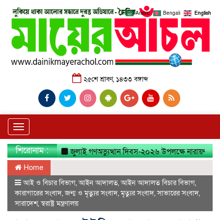
Arabic
Bengali
English
২৫শে শ্রাবণ, ১৪৩৩ বঙ্গাব্দ
Toggle
navigation
শিরোনাম :
জুলাই গণঅভ্যুত্থান দিবস-২০২৬ উপলক্ষে নারায়ণগঞ্জ জেলা ত
Home
আই ও বিচার বিভাগ
,
আইন আদালত
,
আইন আদালত বিচার বিভাগ
,
কারাগারের সংবাদ
,
জন্ম ও মৃত্যুর সংবাদ
,
মৃত্যুর সংবাদ
,
সাভারের সংবাদ
,
সারাদেশ
,
স্বরাষ্ট্র মন্ত্রণালয়