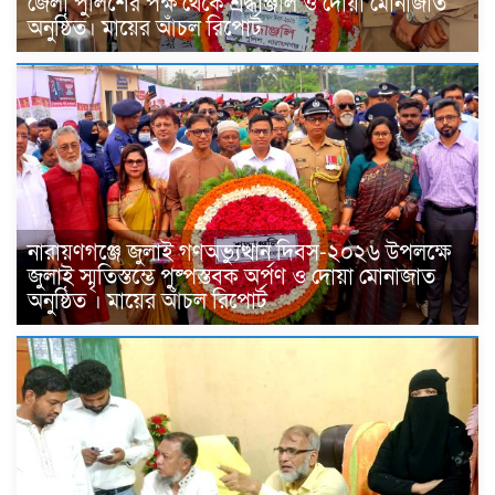
জেলা পুলিশের পক্ষ থেকে শ্রদ্ধাঞ্জলি ও দোয়া মোনাজাত
অনুষ্ঠিত। মায়ের আঁচল রিপোর্ট
নারায়ণগঞ্জে জুলাই গণঅভ্যুত্থান দিবস-২০২৬ উপলক্ষে
জুলাই স্মৃতিস্তম্ভে পুষ্পস্তবক অর্পণ ও দোয়া মোনাজাত
অনুষ্ঠিত । মায়ের আঁচল রিপোর্ট