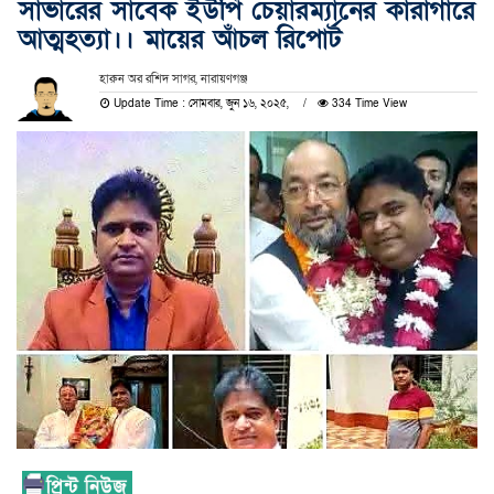
সাভারের সাবেক ইউপি চেয়ারম্যানের কারাগারে
আত্মহত্যা।। মায়ের আঁচল রিপোর্ট
হারুন অর রশিদ সাগর, নারায়ণগঞ্জ
Update Time : সোমবার, জুন ১৬, ২০২৫,
334 Time View