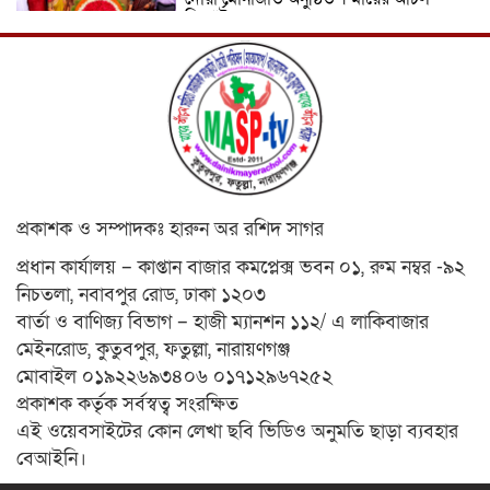
রিপোর্ট
ICJ Global Media Group LLC and
SAARC Journalist Forum Sign
Strategic MoU to Strengthen Global
Journalism Cooperation/ आईसीजे
ग्लोबल मीडिया ग्रुप एलएलसी और सार्क
पत्रकार फोरम वैश्विक पत्रकारिता सहयोग को मजबूत करने के लिए
रणनीतिक समझौता ज्ञापन पर हस्ताक्षर करते हैं
वीरगञ्ज महानगरपालिका वडा नं. २६ को नव
निर्मित वडा कार्यालय र स्वास्थ्य चौकी भवनको
প্রকাশক ও সম্পাদকঃ হারুন অর রশিদ সাগর
उद्घाटन/ নেপালের বীরগঞ্জ পৌরসভা ২৬ নম্বর
ওয়ার্ডের নবনির্মিত ওয়ার্ড কার্যালয় ও
প্রধান কার্যালয় – কাপ্তান বাজার কমপ্লেক্স ভবন ০১, রুম নম্বর -৯২
স্বাস্থ্যকেন্দ্র ভবনের উদ্বোধন ।
নিচতলা, নবাবপুর রোড, ঢাকা ১২০৩
মেধাবী শিক্ষার্থী ফাতেমা আক্তার মাহমুদা
বার্তা ও বাণিজ্য বিভাগ – হাজী ম্যানশন ১১২/ এ লাকিবাজার
এলএলবি ফাইনাল পরীক্ষা-২০২৩-এ উত্তীর্ণ।
মেইনরোড, কুতুবপুর, ফতুল্লা, নারায়ণগঞ্জ
মায়ের আঁচল রিপোর্ট
মোবাইল ০১৯২২৬৯৩৪০৬ ০১৭১২৯৬৭২৫২
প্রকাশক কর্তৃক সর্বস্বত্ব সংরক্ষিত
নারায়ণগঞ্জ সিটি কর্পোরেশনের সীমানা
এই ওয়েবসাইটের কোন লেখা ছবি ভিডিও অনুমতি ছাড়া ব্যবহার
বর্ধিতকরণ সংক্রান্ত প্রস্তাবের বিষয় গণশুনানি
অনুষ্ঠিত হয়েছে। মায়ের আঁচল রিপোর্ট
বেআইনি।