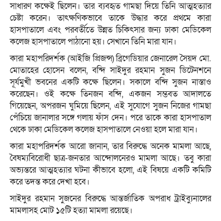
সাধারণ কক্ষেই ছিলেন। তার ব‍্যবহৃত গামছা দিয়ে তিনি আত্মহত্যার
চেষ্টা করেন। তাৎক্ষণিকভাবে তাকে উদ্ধার করে প্রথমে কারা
হাসপাতালে এবং পরবর্তীতে উন্নত চিকিৎসার জন্য ঢাকা মেডিকেল
কলেজ হাসপাতালে পাঠানো হয়। সেখানে তিনি মারা যান।
কারা মহাপরিদর্শক (আইজি প্রিজন্স) ব্রিগেডিয়ার জেনারেল সৈয়দ মো.
মোতাহের হোসেন বলেন, বন্দি সাইদুর রহমান সুজন ডিটেনশনে
সূর্যমুখী ভবনের একটি কক্ষে ছিলেন। সকালে বন্দি সুজন নাস্তাও
করেছেন। ওই কক্ষে তিনজন বন্দি, একজন সম্ভবত আদালতে
গিয়েছেন, অপরজন ঘুমিয়ে ছিলেন, এই সুযোগে সুজন নিজের গামছা
পেঁচিয়ে জানালার সঙ্গে গলায় ফাঁস দেন। পরে তাকে কারা হাসপাতাল
থেকে ঢাকা মেডিকেল কলেজ হাসপাতালে নেওয়া হলে মারা যান।
কারা মহাপরিদর্শক আরো জানান, তার বিরুদ্ধে অনেক মামলা আছে,
বৈষম্যবিরোধী ছাত্র-জনতার আন্দোলনেরও মামলা আছে। তবু কারা
অভ্যন্তরে আত্মহত্যার ঘটনা কীভাবে হলো, এই বিষয়ে একটি কমিটি
করে তদন্ত করে দেখা হবে।
সাইদুর রহমান সুজনের বিরুদ্ধে আন্তর্জাতিক অপরাধ ট্রাইব্যুনালের
মামলাসহ মোট ১৫টি হত্যা মামলা রয়েছে।