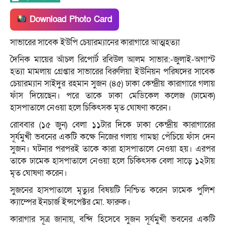
Download Photo Card
সাভারের সাবেক ইউপি চেয়ারম্যানের কারাগারে আত্মহত্যা
দৈনিক মায়ের আঁচল রিপোর্ট রবিউল আলম সাভার:-জুলাই-অগাস্ট
হত্যা মামলায় গ্রেপ্তার সাভারের বিরুলিয়া ইউনিয়ন পরিষদের সাবেক
চেয়ারম্যান সাইদুর রহমান সুজন (৪৫) ঢাকা কেন্দ্রীয় কারাগারে গলায়
ফাঁস দিয়েছেন। পরে তাকে ঢাকা মেডিকেল কলেজ (ঢামেক)
হাসপাতালে নেওয়া হলে চিকিৎসক মৃত ঘোষণা করেন।
রোববার (১৫ জুন) বেলা ১১টার দিকে ঢাকা কেন্দ্রীয় কারাগারের
সূর্যমুখী ভবনের একটি কক্ষে নিজের গলায় গামছা পেঁচিয়ে ফাঁস দেন
সুজন। ঘটনার পরপরই তাকে কারা হাসপাতালে নেওয়া হয়। এরপর
তাকে ঢামেক হাসপাতালে নেওয়া হলে চিকিৎসক বেলা সাড়ে ১২টায়
মৃত ঘোষণা করেন।
সুজনের হাসপাতালে মৃত্যুর বিষয়টি নিশ্চিত করেন ঢামেক পুলিশ
ক্যাম্পের ইনচার্জ ইন্সপেক্টর মো. ফারুক।
কারাগার সূত্র জানায়, বন্দি হিসেবে সুজন সূর্যমুখী ভবনের একটি