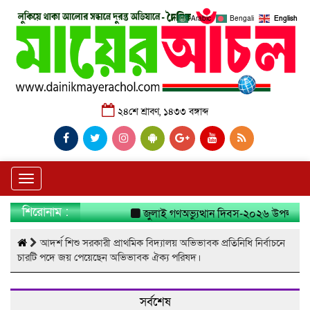
Arabic
Bengali
English
২৪শে শ্রাবণ, ১৪৩৩ বঙ্গাব্দ
Toggle
navigation
শিরোনাম :
জুলাই গণঅভ্যুত্থান দিবস-২০২৬ উপলক্ষে নার
আদর্শ শিশু সরকারী প্রাথমিক বিদ্যালয় অভিভাবক প্রতিনিধি নির্বাচনে
চারটি পদে জয় পেয়েছেন অভিভাবক ঐক্য পরিষদ।
সর্বশেষ