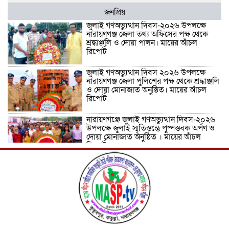
জনপ্রিয়
জুলাই গণঅভ্যুত্থান দিবস-২০২৬ উপলক্ষে
নারায়ণগঞ্জ জেলা তথ্য অফিসের পক্ষ থেকে
শ্রদ্ধাঞ্জলি ও দোয়া পালন। মায়ের আঁচল
রিপোর্ট
জুলাই গণঅভ্যুত্থান দিবস ২০২৬ উপলক্ষে
নারায়ণগঞ্জ জেলা পুলিশের পক্ষ থেকে শ্রদ্ধাঞ্জলি
ও দোয়া মোনাজাত অনুষ্ঠিত। মায়ের আঁচল
রিপোর্ট
নারায়ণগঞ্জে জুলাই গণঅভ্যুত্থান দিবস-২০২৬
উপলক্ষে জুলাই স্মৃতিস্তম্ভে পুষ্পস্তবক অর্পণ ও
দোয়া মোনাজাত অনুষ্ঠিত । মায়ের আঁচল
রিপোর্ট
ICJ Global Media Group LLC and
SAARC Journalist Forum Sign
Strategic MoU to Strengthen Global
Journalism Cooperation/ आईसीजे
ग्लोबल मीडिया ग्रुप एलएलसी और सार्क
पत्रकार फोरम वैश्विक पत्रकारिता सहयोग को मजबूत करने के लिए
रणनीतिक समझौता ज्ञापन पर हस्ताक्षर करते हैं