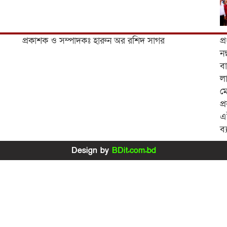
প্রকাশক ও সম্পাদকঃ হারুন অর রশিদ সাগর
প্
ন
বা
म
লা
प
ম
स
প্
এ
ব
Design by
BDit.com.bd
ভ