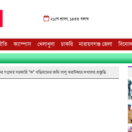
২১শে শ্রাবণ, ১৪৩৩ বঙ্গাব্দ
নীতি
ক্যাম্পাস
খেলাধুলা
চাকরি
নারায়ণগঞ্জ জেলা
বিনো
জাকির গংদের সরকারি "ক" খতিয়ানের জমি বালু ভরাটকরে দখলের প্রস্তুতি