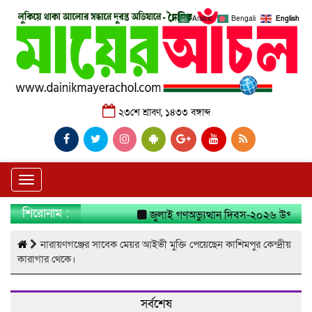
Arabic
Bengali
English
২৩শে শ্রাবণ, ১৪৩৩ বঙ্গাব্দ
Toggle
navigation
শিরোনাম :
জুলাই গণঅভ্যুত্থান দিবস-২০২৬ উপলক্ষে না
নারায়ণগঞ্জের সাবেক মেয়র আইভী মুক্তি পেয়েছেন কাশিমপুর কেন্দ্রীয়
কারাগার থেকে।
সর্বশেষ