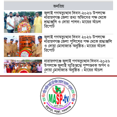
জনপ্রিয়
জুলাই গণঅভ্যুত্থান দিবস-২০২৬ উপলক্ষে
নারায়ণগঞ্জ জেলা তথ্য অফিসের পক্ষ থেকে
শ্রদ্ধাঞ্জলি ও দোয়া পালন। মায়ের আঁচল
রিপোর্ট
জুলাই গণঅভ্যুত্থান দিবস ২০২৬ উপলক্ষে
নারায়ণগঞ্জ জেলা পুলিশের পক্ষ থেকে শ্রদ্ধাঞ্জলি
ও দোয়া মোনাজাত অনুষ্ঠিত। মায়ের আঁচল
রিপোর্ট
নারায়ণগঞ্জে জুলাই গণঅভ্যুত্থান দিবস-২০২৬
উপলক্ষে জুলাই স্মৃতিস্তম্ভে পুষ্পস্তবক অর্পণ ও
দোয়া মোনাজাত অনুষ্ঠিত । মায়ের আঁচল
রিপোর্ট
ICJ Global Media Group LLC and
SAARC Journalist Forum Sign
Strategic MoU to Strengthen Global
Journalism Cooperation/ आईसीजे
ग्लोबल मीडिया ग्रुप एलएलसी और सार्क
पत्रकार फोरम वैश्विक पत्रकारिता सहयोग को मजबूत करने के लिए
रणनीतिक समझौता ज्ञापन पर हस्ताक्षर करते हैं