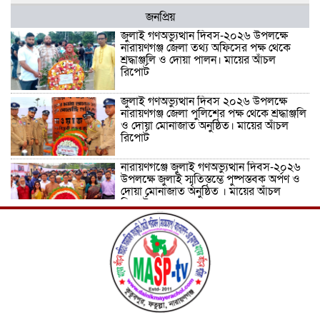
জনপ্রিয়
জুলাই গণঅভ্যুত্থান দিবস-২০২৬ উপলক্ষে
নারায়ণগঞ্জ জেলা তথ্য অফিসের পক্ষ থেকে
শ্রদ্ধাঞ্জলি ও দোয়া পালন। মায়ের আঁচল
রিপোর্ট
জুলাই গণঅভ্যুত্থান দিবস ২০২৬ উপলক্ষে
নারায়ণগঞ্জ জেলা পুলিশের পক্ষ থেকে শ্রদ্ধাঞ্জলি
ও দোয়া মোনাজাত অনুষ্ঠিত। মায়ের আঁচল
রিপোর্ট
নারায়ণগঞ্জে জুলাই গণঅভ্যুত্থান দিবস-২০২৬
উপলক্ষে জুলাই স্মৃতিস্তম্ভে পুষ্পস্তবক অর্পণ ও
দোয়া মোনাজাত অনুষ্ঠিত । মায়ের আঁচল
রিপোর্ট
ICJ Global Media Group LLC and
SAARC Journalist Forum Sign
Strategic MoU to Strengthen Global
Journalism Cooperation/ आईसीजे
ग्लोबल मीडिया ग्रुप एलएलसी और सार्क
पत्रकार फोरम वैश्विक पत्रकारिता सहयोग को मजबूत करने के लिए
रणनीतिक समझौता ज्ञापन पर हस्ताक्षर करते हैं