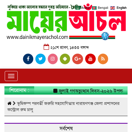
Arabic
Bengali
English
২১শে শ্রাবণ, ১৪৩৩ বঙ্গাব্দ
Toggle
navigation
শিরোনাম :
জুলাই গণঅভ্যুত্থান দিবস-২০২৬ উপলক্ষে নারা
ভূমিকম্প পরবর্তী জরুরি সহযোগিতায় নারায়ণগঞ্জ জেলা প্রশাসনের
কন্ট্রোল রুম চালু
সর্বশেষ