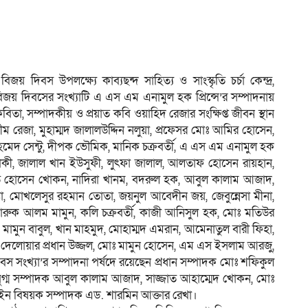
য় দিবস উপলক্ষ্যে কাব্যছন্দ সাহিত্য ও সাংস্কৃতি চর্চা কেন্দ্র,
 বিজয় দিবসের সংখ্যাটি এ এস এম এনামুল হক প্রিন্সে’র সম্পাদনায়
বিতা, সম্পাদকীয় ও প্রয়াত কবি ওয়াহিদ রেজার সংক্ষিপ্ত জীবন স্থান
রীম রেজা, মুহাম্মদ জালালউদ্দিন নলুয়া, প্রফেসর মোঃ আমির হোসেন,
হমেদ সেন্টু, দীপক ভৌমিক, মানিক চক্রবর্তী, এ এস এম এনামুল হক
ন লাকী, জালাল খান ইউসুফী, লুৎফা জালাল, আলতাফ হোসেন রায়হান,
াত হোসেন খোকন, নাদিরা খানম, বদরুল হক, আবুল কালাম আজাদ,
ূঞা, মোখলেসুর রহমান তোতা, জয়নুল আবেদীন জয়, জেবুন্নেসা মীনা,
রুক আলম মামুন, কলি চক্রবর্তী, কাজী আনিসুল হক, মোঃ মতিউর
, মামুন বাবুল, খান মাহমুদ, মোহাম্মদ এমরান, আমেনাতুল বারী ফিহা,
আর দেলোয়ার প্রধান উজ্জল, মোঃ মামুন হোসেন, এম এস ইসলাম আরজু,
বস সংখ্যা’র সম্পাদনা পর্ষদে রয়েছেন প্রধান সম্পাদক মোঃ শফিকুল
যুগ্ম সম্পাদক আবুল কালাম আজাদ, সাজ্জাত আহাম্মেদ খোকন, মোঃ
আইন বিষয়ক সম্পাদক এড. শারমিন আক্তার রেখা।