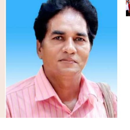
म
प
स
ভ