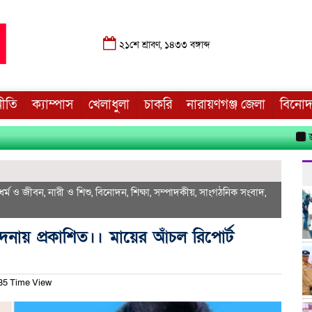
২১শে শ্রাবণ, ১৪৩৩ বঙ্গাব্দ
নীতি
ক্যাম্পাস
খেলাধুলা
চাকরি
নারায়ণগঞ্জ জেলা
বিনো
জুলাই
ধর্ম ও জীবন
,
নারী ও শিশু
,
বিনোদন
,
শিক্ষা
,
সম্পাদকীয়
,
সাংগঠনিক সংবাদ
,
্পাদনায় প্রকাশিত।। মায়ের আঁচল রিপোর্ট
35 Time View