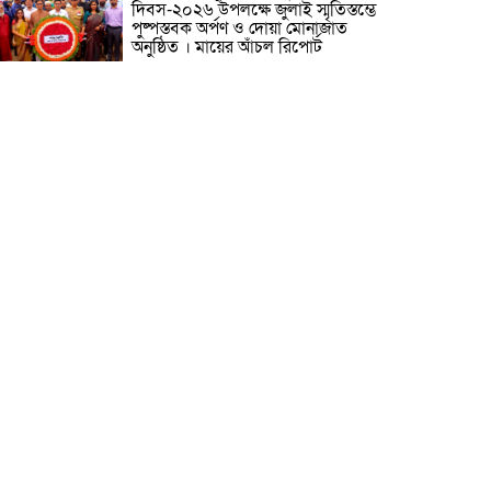
দিবস-২০২৬ উপলক্ষে জুলাই স্মৃতিস্তম্ভে
পুষ্পস্তবক অর্পণ ও দোয়া মোনাজাত
অনুষ্ঠিত । মায়ের আঁচল রিপোর্ট
ICJ Global Media Group LLC
and SAARC Journalist Forum
Sign Strategic MoU to
Strengthen Global Journalism
Cooperation/ आईसीजे ग्लोबल
ीडिया ग्रुप एलएलसी और सार्क पत्रकार फोरम वैश्विक
त्रकारिता सहयोग को मजबूत करने के लिए रणनीतिक
मझौता ज्ञापन पर हस्ताक्षर करते हैं
वीरगञ्ज महानगरपालिका वडा नं. २६ को
नव निर्मित वडा कार्यालय र स्वास्थ्य
चौकी भवनको उद्घाटन/ নেপালের
বীরগঞ্জ পৌরসভা ২৬ নম্বর ওয়ার্ডের
নবনির্মিত ওয়ার্ড কার্যালয় ও স্বাস্থ্যকেন্দ্র
বনের উদ্বোধন ।
মেধাবী শিক্ষার্থী ফাতেমা আক্তার
মাহমুদা এলএলবি ফাইনাল
পরীক্ষা-২০২৩-এ উত্তীর্ণ। মায়ের আঁচল
রিপোর্ট
নারায়ণগঞ্জ সিটি কর্পোরেশনের সীমানা
বর্ধিতকরণ সংক্রান্ত প্রস্তাবের বিষয়