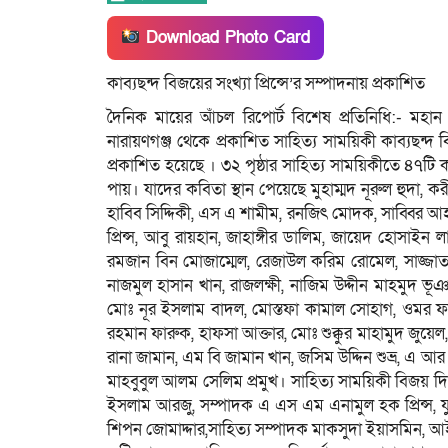
Download Photo Card
কাব্যছন্দ বিজয়ের সংখ্যা প্রিন্সে’র সম্পাদনায় প্রকাশিত
দৈনিক মায়ের আঁচল রিপোর্ট বিশেষ প্রতিনিধি:- মহান বিজ
নারায়ণগঞ্জ থেকে প্রকাশিত সাহিত্য সাময়িকী কাব্যছন্দ
প্রকাশিত হয়েছে । ৩২ পৃষ্ঠার সাহিত্য সাময়িকীতে ৪৭টি ক
পায়। যাদের কবিতা স্থান পেয়েছে মুহাম্মদ নূরুল হুদা, ক
হাবিব সিদ্দিকী, এস এ শামীম, রনজিৎ মোদক, সাব্বির আ
প্রিন্স, আবু রায়হান, জাহাঙ্গীর ডালিম, জায়েদ হোসাই
রমজান বিন মোজাম্মেল, রেজাউল করিম রোমেল, সাজ্জ
নাজমুল হাসান খান, রাজলক্ষী, নাজিম উদ্দীন মাহমুদ ভ
মোঃ নূর ইসলাম বাদল, মোস্তফা কামাল সোহাগ, ওমর ফা
রহমান ফারুক, হাফসা আক্তার, মোঃ শুক্কুর মাহামুদ জুয়েল
রানা জামান, এম বি জামান খান, জসিম উদ্দিন শুভ্র, এ 
মাহবুবুল আলম সেলিম প্রমুখ। সাহিত্য সাময়িকী বিজয় দি
ইসলাম আরজু, সম্পাদক এ এস এম এনামুল হক প্রিন্স, 
শিপন জোমাদ্দার,সাহিত্য সম্পাদক মাকসুদা ইয়াসমিন, 