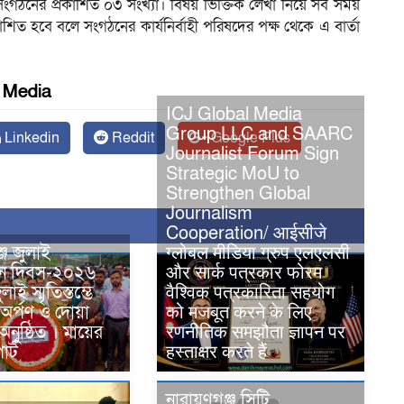
ণগঞ্জ সংগঠনের প্রকাশিত ০৩ সংখ্যা। বিষয় ভিক্তিক লেখা নিয়ে সব সময়
াশিত হবে বলে সংগঠনের কার্যনির্বাহী পরিষদের পক্ষ থেকে এ বার্তা
l Media
ICJ Global Media
Group LLC and SAARC
Linkedin
Reddit
Google Plus
Journalist Forum Sign
Strategic MoU to
Strengthen Global
Journalism
Cooperation/ आईसीजे
জে জুলাই
ग्लोबल मीडिया ग्रुप एलएलसी
থান দিবস-২০২৬
और सार्क पत्रकार फोरम
াই স্মৃতিস্তম্ভে
वैश्विक पत्रकारिता सहयोग
ক অর্পণ ও দোয়া
को मजबूत करने के लिए
ুষ্ঠিত । মায়ের
रणनीतिक समझौता ज्ञापन पर
র্ট
हस्ताक्षर करते हैं
নারায়ণগঞ্জ সিটি