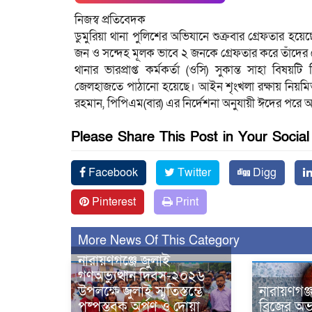
নিজস্ব প্রতিবেদক
ডুমুরিয়া থানা পুলিশের অভিযানে শুক্রবার গ্রেফতার হয়
জন ও সন্দেহ মূলক ভাবে ২ জনকে গ্রেফতার করে তাঁদে
থানার ভারপ্রাপ্ত কর্মকর্তা (ওসি) সুকান্ত সাহা বিষ
জেলহাজতে পাঠানো হয়েছে। আইন শৃংখলা রক্ষায় নিয়মিত
রহমান, পিপিএম(বার) এর নির্দেশনা অনুযায়ী ঈদের পরে 
Please Share This Post in Your Socia
Facebook
Twitter
Digg
Pinterest
Print
More News Of This Category
নারায়ণগঞ্জে জুলাই
গণঅভ্যুত্থান দিবস-২০২৬
উপলক্ষে জুলাই স্মৃতিস্তম্ভে
নারায়ণগঞ্
পুষ্পস্তবক অর্পণ ও দোয়া
ব্রিজের 