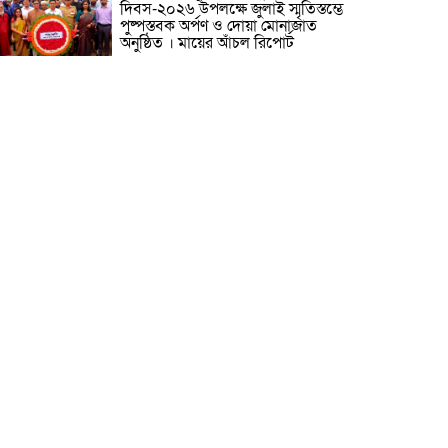
দিবস-২০২৬ উপলক্ষে জুলাই স্মৃতিস্তম্ভে
পুষ্পস্তবক অর্পণ ও দোয়া মোনাজাত
অনুষ্ঠিত । মায়ের আঁচল রিপোর্ট
ICJ Global Media Group LLC
and SAARC Journalist Forum
Sign Strategic MoU to
Strengthen Global Journalism
Cooperation/ आईसीजे ग्लोबल
ीडिया ग्रुप एलएलसी और सार्क पत्रकार फोरम वैश्विक
त्रकारिता सहयोग को मजबूत करने के लिए रणनीतिक
मझौता ज्ञापन पर हस्ताक्षर करते हैं
वीरगञ्ज महानगरपालिका वडा नं. २६ को
नव निर्मित वडा कार्यालय र स्वास्थ्य
चौकी भवनको उद्घाटन/ নেপালের
বীরগঞ্জ পৌরসভা ২৬ নম্বর ওয়ার্ডের
নবনির্মিত ওয়ার্ড কার্যালয় ও স্বাস্থ্যকেন্দ্র
বনের উদ্বোধন ।
মেধাবী শিক্ষার্থী ফাতেমা আক্তার
মাহমুদা এলএলবি ফাইনাল
পরীক্ষা-২০২৩-এ উত্তীর্ণ। মায়ের আঁচল
রিপোর্ট
নারায়ণগঞ্জ সিটি কর্পোরেশনের সীমানা
বর্ধিতকরণ সংক্রান্ত প্রস্তাবের বিষয়