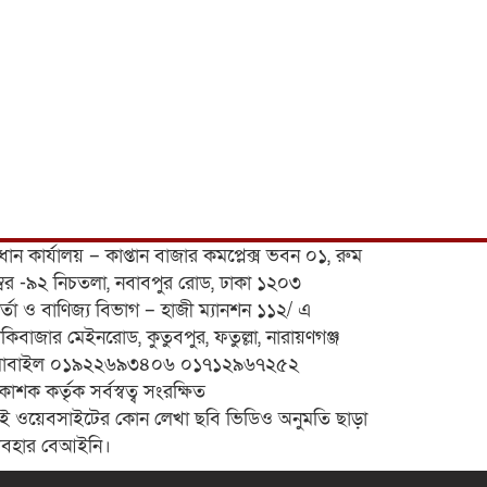
রধান কার্যালয় – কাপ্তান বাজার কমপ্লেক্স ভবন ০১, রুম
ম্বর -৯২ নিচতলা, নবাবপুর রোড, ঢাকা ১২০৩
র্তা ও বাণিজ্য বিভাগ – হাজী ম্যানশন ১১২/ এ
কিবাজার মেইনরোড, কুতুবপুর, ফতুল্লা, নারায়ণগঞ্জ
োবাইল ০১৯২২৬৯৩৪০৬ ০১৭১২৯৬৭২৫২
রকাশক কর্তৃক সর্বস্বত্ব সংরক্ষিত
ই ওয়েবসাইটের কোন লেখা ছবি ভিডিও অনুমতি ছাড়া
্যবহার বেআইনি।