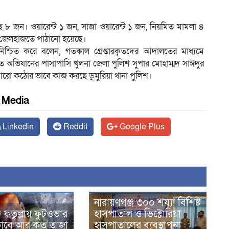
েছে ৮ জন। ওয়ারেন্ট ১ জন, সাজা ওয়ারেন্ট ১ জন, নিয়মিত মামলা ৪
র জেলহাজতে পাঠানো হয়েছে।
য়টি নিশ্চিত করে বলেন, গতকাল গ্রেপ্তারকৃতদের আদালতের মাধ্যমে
 অভিযানের পাসাপাসি খুলনা জেলা পুলিশ সুপার মোহাম্মদ সাঈদুর
আরো কঠোর ভাবে কাজ করছে ডুমুরিয়া থানা পুলিশ।
l Media
Linkedin
Reddit
Google Plus
নারায়ণগঞ্জ ৩০০ শয্যা বিশিষ্ট
জ ফতুল্লায় ফুটওভার
হাসপাতাল ও ভিক্টোরিয়া
অভাবে আর কত তাজা
হাসপাতালের ব্যবস্থাপনা