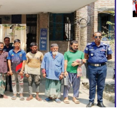
म
प
स
ভ