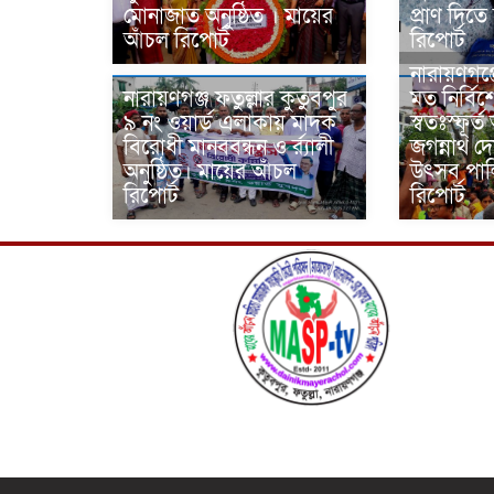
মোনাজাত অনুষ্ঠিত । মায়ের
প্রাণ দিতে
আঁচল রিপোর্ট
রিপোর্ট
নারায়ণগঞ্
নারায়ণগঞ্জ ফতুল্লার কুতুবপুর
মত নির্বি
৯ নং ওয়ার্ড এলাকায় মাদক
স্বতঃস্ফূর্ত
বিরোধী মানববন্ধন ও র্র্যালী
জগন্নাথ দে
অনুষ্ঠিত। মায়ের আঁচল
উৎসব পাল
রিপোর্ট
রিপোর্ট