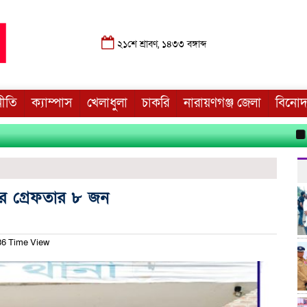
২১শে শ্রাবণ, ১৪৩৩ বঙ্গাব্দ
নীতি
ক্যাম্পাস
খেলাধুলা
চাকরি
নারায়ণগঞ্জ জেলা
বিনো
জুলাই
বার গ্রেফতার ৮ জন
6 Time View