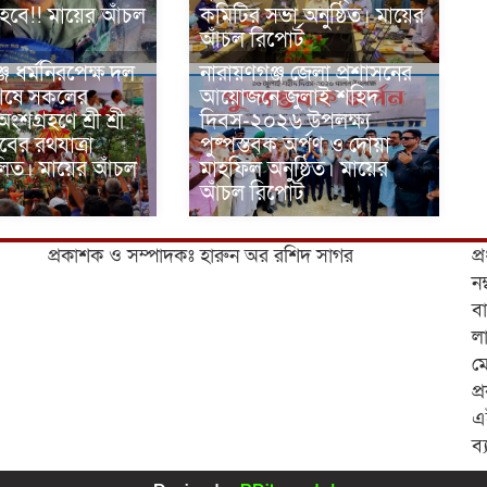
 হবে!! মায়ের আঁচল
কমিটির সভা অনুষ্ঠিত। মায়ের
আঁচল রিপোর্ট
জে ধর্মনিরপেক্ষ দল
নারায়ণগঞ্জ জেলা প্রশাসনের
শেষে সকলের
আয়োজনে জুলাই শহিদ
 অংশগ্রহণে শ্রী শ্রী
দিবস-২০২৬ উপলক্ষ্য
বের রথযাত্রা
পুষ্পস্তবক অর্পণ ও দোয়া
িত। মায়ের আঁচল
মাহফিল অনুষ্ঠিত। মায়ের
আঁচল রিপোর্ট
প্রকাশক ও সম্পাদকঃ হারুন অর রশিদ সাগর
প্
ন
বা
লা
ম
প্
এ
ব