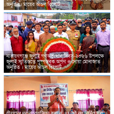
অনুষ্ঠিত। মায়ের আঁচল রিপোর্ট
নারায়ণগঞ্জে জুলাই গণঅভ্যুত্থান দিবস-২০২৬ উপলক্ষে
জুলাই স্মৃতিস্তম্ভে পুষ্পস্তবক অর্পণ ও দোয়া মোনাজাত
অনুষ্ঠিত । মায়ের আঁচল রিপোর্ট
वीरगञ्ज महानगरपालिका वडा नं. २६ को नव निर्मित वडा