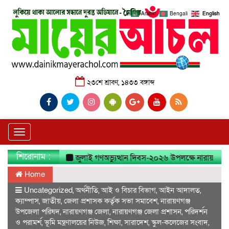
Arabic
Bengali
English
২৩শে শ্রাবণ, ১৪৩৩ বঙ্গাব্দ
Toggle
navigation
শিরোনাম :
জুলাই গণঅভ্যুত্থান দিবস-২০২৬ উপলক্ষে নারায়ণগঞ্জ জেলা 
Home
Uncategorized
,
অর্থনীতি
,
আই ও বিচার বিভাগ
,
আইন আদালত
,
ক্যাম্পাস
,
জাতীয়
,
জেলা প্রশাসক কর্তৃক সভা সমাবেশ
,
নারায়ণগঞ্জ
উপজেলা পরিষদ
,
নারায়ণগঞ্জ জেলা
,
নারায়ণগঞ্জ জেলা প্রশাসন
,
পরিদর্শন
ও পরামর্শ
,
ভূমি মন্ত্রণালয়ের নিউজ
,
শিক্ষা
,
সারাদেশ
,
স্কুল-কলেজের সংবাদ
,