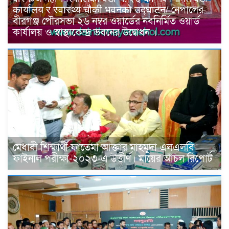
कार्यालय र स्वास्थ्य चौकी भवनको उद्घाटन/ নেপালের
বীরগঞ্জ পৌরসভা ২৬ নম্বর ওয়ার্ডের নবনির্মিত ওয়ার্ড
কার্যালয় ও স্বাস্থ্যকেন্দ্র ভবনের উদ্বোধন ।
মেধাবী শিক্ষার্থী ফাতেমা আক্তার মাহমুদা এলএলবি
ফাইনাল পরীক্ষা-২০২৩-এ উত্তীর্ণ। মায়ের আঁচল রিপোর্ট