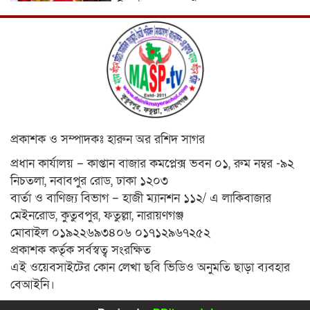
রিপোর্ট
ICJ Global Media Group LLC and
SAARC Journalist Forum Sign
Strategic MoU to Strengthen Global
Journalism Cooperation/ आईसीजे
ग्लोबल मीडिया ग्रुप एलएलसी और सार्क
पत्रकार फोरम वैश्विक पत्रकारिता सहयोग को मजबूत करने के लिए
रणनीतिक समझौता ज्ञापन पर हस्ताक्षर करते हैं
वीरगञ्ज महानगरपालिका वडा नं. २६ को नव
निर्मित वडा कार्यालय र स्वास्थ्य चौकी भवनको
প্রকাশক ও সম্পাদকঃ হারুন অর রশিদ সাগর
उद्घाटन/ নেপালের বীরগঞ্জ পৌরসভা ২৬ নম্বর
ওয়ার্ডের নবনির্মিত ওয়ার্ড কার্যালয় ও
প্রধান কার্যালয় – কাপ্তান বাজার কমপ্লেক্স ভবন ০১, রুম নম্বর -৯২
স্বাস্থ্যকেন্দ্র ভবনের উদ্বোধন ।
নিচতলা, নবাবপুর রোড, ঢাকা ১২০৩
মেধাবী শিক্ষার্থী ফাতেমা আক্তার মাহমুদা
বার্তা ও বাণিজ্য বিভাগ – হাজী ম্যানশন ১১২/ এ লাকিবাজার
এলএলবি ফাইনাল পরীক্ষা-২০২৩-এ উত্তীর্ণ।
মেইনরোড, কুতুবপুর, ফতুল্লা, নারায়ণগঞ্জ
মায়ের আঁচল রিপোর্ট
মোবাইল ০১৯২২৬৯৩৪০৬ ০১৭১২৯৬৭২৫২
প্রকাশক কর্তৃক সর্বস্বত্ব সংরক্ষিত
নারায়ণগঞ্জ সিটি কর্পোরেশনের সীমানা
এই ওয়েবসাইটের কোন লেখা ছবি ভিডিও অনুমতি ছাড়া ব্যবহার
বর্ধিতকরণ সংক্রান্ত প্রস্তাবের বিষয় গণশুনানি
অনুষ্ঠিত হয়েছে। মায়ের আঁচল রিপোর্ট
বেআইনি।