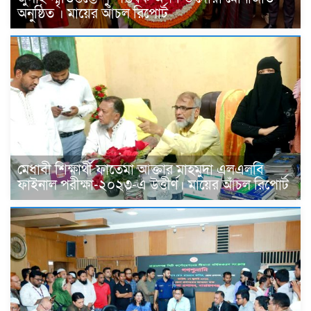
অনুষ্ঠিত । মায়ের আঁচল রিপোর্ট
মেধাবী শিক্ষার্থী ফাতেমা আক্তার মাহমুদা এলএলবি
ফাইনাল পরীক্ষা-২০২৩-এ উত্তীর্ণ। মায়ের আঁচল রিপোর্ট