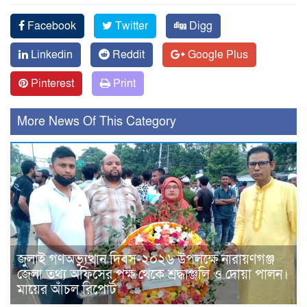
Facebook
Twitter
Digg
Linkedin
Reddit
Google Plus
Pinterest
Print
More News Of This Category
জুলাই গণঅভ্যুত্থান দিবস-২০২৬ উপলক্ষে নারায়ণগঞ্জ
জেলা তথ্য অফিসের পক্ষ থেকে শ্রদ্ধাঞ্জলি ও দোয়া পালন।
মায়ের আঁচল রিপোর্ট