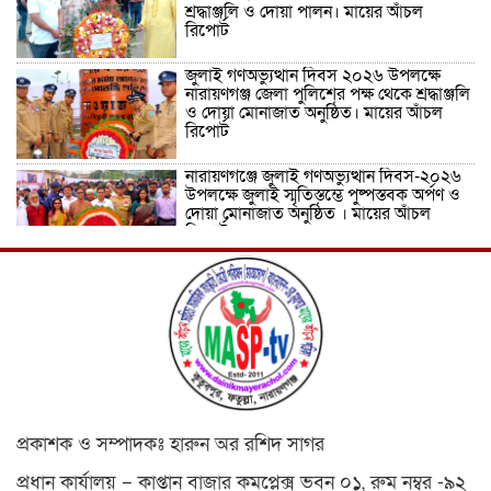
শ্রদ্ধাঞ্জলি ও দোয়া পালন। মায়ের আঁচল
রিপোর্ট
জুলাই গণঅভ্যুত্থান দিবস ২০২৬ উপলক্ষে
নারায়ণগঞ্জ জেলা পুলিশের পক্ষ থেকে শ্রদ্ধাঞ্জলি
ও দোয়া মোনাজাত অনুষ্ঠিত। মায়ের আঁচল
রিপোর্ট
নারায়ণগঞ্জে জুলাই গণঅভ্যুত্থান দিবস-২০২৬
উপলক্ষে জুলাই স্মৃতিস্তম্ভে পুষ্পস্তবক অর্পণ ও
দোয়া মোনাজাত অনুষ্ঠিত । মায়ের আঁচল
রিপোর্ট
ICJ Global Media Group LLC and
SAARC Journalist Forum Sign
Strategic MoU to Strengthen Global
Journalism Cooperation/ आईसीजे
ग्लोबल मीडिया ग्रुप एलएलसी और सार्क
पत्रकार फोरम वैश्विक पत्रकारिता सहयोग को मजबूत करने के लिए
रणनीतिक समझौता ज्ञापन पर हस्ताक्षर करते हैं
वीरगञ्ज महानगरपालिका वडा नं. २६ को नव
निर्मित वडा कार्यालय र स्वास्थ्य चौकी भवनको
প্রকাশক ও সম্পাদকঃ হারুন অর রশিদ সাগর
उद्घाटन/ নেপালের বীরগঞ্জ পৌরসভা ২৬ নম্বর
ওয়ার্ডের নবনির্মিত ওয়ার্ড কার্যালয় ও
প্রধান কার্যালয় – কাপ্তান বাজার কমপ্লেক্স ভবন ০১, রুম নম্বর -৯২