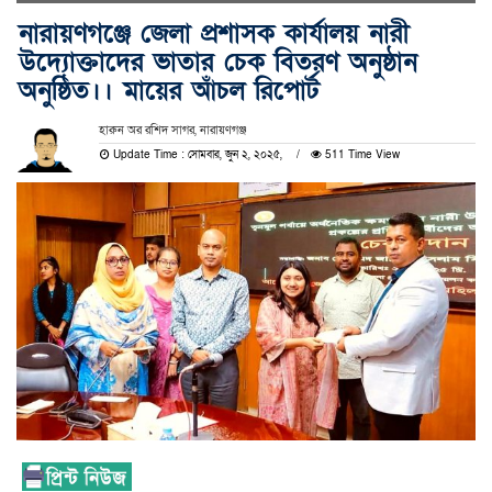
নারায়ণগঞ্জে জেলা প্রশাসক কার্যালয় নারী
উদ্যোক্তাদের ভাতার চেক বিতরণ অনুষ্ঠান
অনুষ্ঠিত।। মায়ের আঁচল রিপোর্ট
হারুন অর রশিদ সাগর, নারায়ণগঞ্জ
Update Time : সোমবার, জুন ২, ২০২৫,
511 Time View