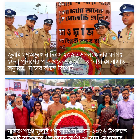
জুলাই গণঅভ্যুত্থান দিবস ২০২৬ উপলক্ষে নারায়ণগঞ্জ
জেলা পুলিশের পক্ষ থেকে শ্রদ্ধাঞ্জলি ও দোয়া মোনাজাত
অনুষ্ঠিত। মায়ের আঁচল রিপোর্ট
নারায়ণগঞ্জে জুলাই গণঅভ্যুত্থান দিবস-২০২৬ উপলক্ষে
জুলাই স্মৃতিস্তম্ভে পুষ্পস্তবক অর্পণ ও দোয়া মোনাজাত