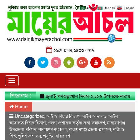
Arabic
Bengali
English
২১শে শ্রাবণ, ১৪৩৩ বঙ্গাব্দ
Toggle
navigation
শিরোনাম :
জুলাই গণঅভ্যুত্থান দিবস-২০২৬ উপলক্ষে নারায়ণগঞ্জ জেলা 
Home
Uncategorized
,
আই ও বিচার বিভাগ
,
আইন আদালত
,
আইন
আদালত বিচার বিভাগ
,
জেলা প্রশাসক কর্তৃক সভা সমাবেশ
,
নারায়ণগঞ্জ
উপজেলা পরিষদ
,
নারায়ণগঞ্জ জেলা
,
নারায়ণগঞ্জ জেলা প্রশাসন
,
নারী ও
শিশু
,
পুলিশ প্রশাসন
,
প্রযুক্তি
,
সারাদেশ