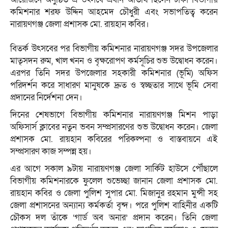
কমিশনার শরফ উদ্দিন আহমেদ চৌধুরী এবং সভাপতিত্ব করেন
নারায়ণগঞ্জ জেলা প্রশাসক মো. রায়হান কবির।
​বিতর্ক উৎসবের পর বিভাগীয় কমিশনার নারায়ণগঞ্জ সদর উপজেলার
মাতৃসদন রুম, খাল খনন ও বৃক্ষরোপণ কর্মসূচির শুভ উদ্বোধন করেন।
এরপর তিনি সদর উপজেলার সহকারী কমিশনার (ভূমি) অফিস
পরিদর্শন করে সাধারণ মানুষকে দ্রুত ও স্বচ্ছতার সাথে ভূমি সেবা
প্রদানের নির্দেশনা দেন।
​দিনের শেষভাগে বিভাগীয় কমিশনার নারায়ণগঞ্জ মিশন পাড়া
অফিসার্স ক্লাবের নতুন ভবন সম্প্রসারণের শুভ উদ্বোধন করেন। জেলা
প্রশাসক মো. রায়হান কবিরের পরিকল্পনা ও বাস্তবায়নে এই
সম্প্রসারণ কাজ সম্পন্ন হয়।
এর আগে সকাল ৯টায় নারায়ণগঞ্জ জেলা সার্কিট হাউসে পৌঁছালে
বিভাগীয় কমিশনারকে ফুলেল শুভেচ্ছা জানান জেলা প্রশাসক মো.
রায়হান কবির ও জেলা পুলিশ সুপার মো. মিজানুর রহমান মুন্সী সহ
জেলা প্রশাসনের অন্যান্য কর্মকর্তা বৃন্দ। পরে পুলিশ বাহিনীর একটি
চৌকস দল তাঁকে ‘গার্ড অব অনার’ প্রদান করেন। তিনি জেলা