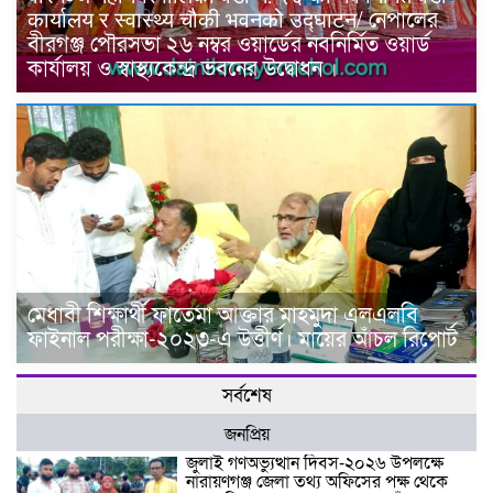
कार्यालय र स्वास्थ्य चौकी भवनको उद्घाटन/ নেপালের
বীরগঞ্জ পৌরসভা ২৬ নম্বর ওয়ার্ডের নবনির্মিত ওয়ার্ড
কার্যালয় ও স্বাস্থ্যকেন্দ্র ভবনের উদ্বোধন ।
মেধাবী শিক্ষার্থী ফাতেমা আক্তার মাহমুদা এলএলবি
ফাইনাল পরীক্ষা-২০২৩-এ উত্তীর্ণ। মায়ের আঁচল রিপোর্ট
সর্বশেষ
জনপ্রিয়
জুলাই গণঅভ্যুত্থান দিবস-২০২৬ উপলক্ষে
নারায়ণগঞ্জ জেলা তথ্য অফিসের পক্ষ থেকে