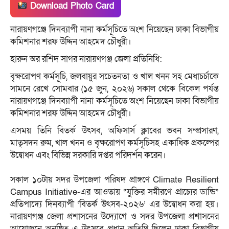
Download Photo Card
নারায়ণগঞ্জে দিনব্যাপী নানা কর্মসূচিতে অংশ নিয়েছেন ঢাকা বিভাগীয়
কমিশনার শরফ উদ্দিন আহমেদ চৌধুরী।
হারুন অর রশিদ সাগর নারায়ণগঞ্জ জেলা প্রতিনিধি:
বৃক্ষরোপণ কর্মসূচি, জলবায়ুর সচেতনতা ও খাল খনন সহ মেধাচর্চাকে
সামনে রেখে সোমবার (১৫ জুন, ২০২৬) সকাল থেকে বিকেল পর্যন্ত
নারায়ণগঞ্জে দিনব্যাপী নানা কর্মসূচিতে অংশ নিয়েছেন ঢাকা বিভাগীয়
কমিশনার শরফ উদ্দিন আহমেদ চৌধুরী।
এসময় তিনি বিতর্ক উৎসব, অফিসার্স ক্লাবের ভবন সম্প্রসারণ,
মাতৃসদন রুম, খাল খনন ও বৃক্ষরোপণ কর্মসূচিসহ একাধিক প্রকল্পের
উদ্বোধন এবং বিভিন্ন সরকারি দপ্তর পরিদর্শন করেন।
​সকাল ১০টায় সদর উপজেলা পরিষদ প্রাঙ্গণে Climate Resilient
Campus Initiative-এর আওতায় “যুক্তির সমীরণে প্রাচ্যের ডান্ডি”
প্রতিপাদ্যে দিনব্যাপী ‘বিতর্ক উৎসব-২০২৬’ এর উদ্বোধন করা হয়।
নারায়ণগঞ্জ জেলা প্রশাসনের উদ্যোগে ও সদর উপজেলা প্রশাসনের
আয়োজনে অনুষ্ঠিত এ উৎসবে প্রধান অতিথি ছিলেন ঢাকা বিভাগীয়