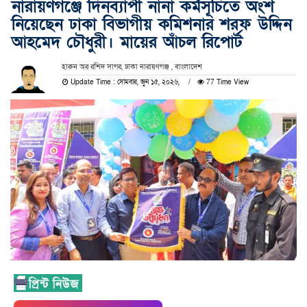
নারায়ণগঞ্জে দিনব্যাপী নানা কর্মসূচিতে অংশ
নিয়েছেন ঢাকা বিভাগীয় কমিশনার শরফ উদ্দিন
আহমেদ চৌধুরী। মায়ের আঁচল রিপোর্ট
হারুন অর রশিদ সাগর, ঢাকা নারায়ণগঞ্জ , বাংলাদেশ
Update Time : সোমবার, জুন ১৫, ২০২৬,
77 Time View