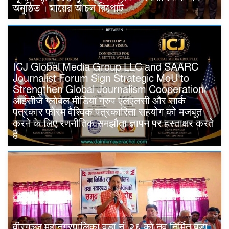
অনুষ্ঠিত । মায়ের আঁচল রিপোর্ট
ICJ Global Media Group LLC and SAARC
Journalist Forum Sign Strategic MoU to
Strengthen Global Journalism Cooperation/
आईसीजे ग्लोबल मीडिया ग्रुप एलएलसी और सार्क
पत्रकार फोरम वैश्विक पत्रकारिता सहयोग को मजबूत
करने के लिए रणनीतिक समझौता ज्ञापन पर हस्ताक्षर करते
हैं
वीरगञ्ज महानगरपालिका वडा नं. २६ को नव निर्मित वडा