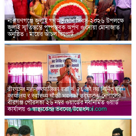
নারায়ণগঞ্জে জুলাই গণঅভ্যুত্থান দিবস-২০২৬ উপলক্ষে
জুলাই স্মৃতিস্তম্ভে পুষ্পস্তবক অর্পণ ও দোয়া মোনাজাত
অনুষ্ঠিত । মায়ের আঁচল রিপোর্ট
वीरगञ्ज महानगरपालिका वडा नं. २६ को नव निर्मित वडा
कार्यालय र स्वास्थ्य चौकी भवनको उद्घाटन/ নেপালের
বীরগঞ্জ পৌরসভা ২৬ নম্বর ওয়ার্ডের নবনির্মিত ওয়ার্ড
কার্যালয় ও স্বাস্থ্যকেন্দ্র ভবনের উদ্বোধন ।