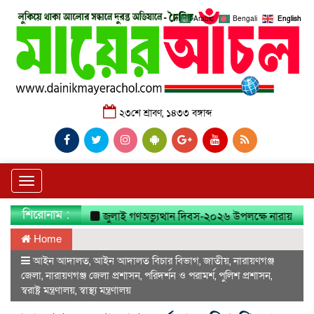
Arabic
Bengali
English
২৩শে শ্রাবণ, ১৪৩৩ বঙ্গাব্দ
Toggle
navigation
শিরোনাম :
জুলাই গণঅভ্যুত্থান দিবস-২০২৬ উপলক্ষে নারায়ণগঞ্জ জেলা ত
Home
আইন আদালত
,
আইন আদালত বিচার বিভাগ
,
জাতীয়
,
নারায়ণগঞ্জ
জেলা
,
নারায়ণগঞ্জ জেলা প্রশাসন
,
পরিদর্শন ও পরামর্শ
,
পুলিশ প্রশাসন
,
স্বরাষ্ট্র মন্ত্রণালয়
,
স্বাস্থ্য মন্ত্রণালয়