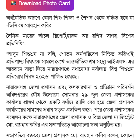
Download Photo Card
অর্থনৈতিক কারণে কোন শিশু শিক্ষা ও শৈশব থেকে বঞ্চিত হবে না
-ডিসি মো:রায়হান কবির
দৈনিক মায়ের আঁচল রিপোর্ট,হারুন অর রশিদ সাগর, বিশেষ
প্রতিনিধি:-
‘আসুন শিশুশ্রম না বলি, শোভন কর্মপরিবেশ নিশ্চিত করি’এই
প্রতিপাদ্য বিষয়কে সামনে রেখে আন্তর্জাতিক শ্রম সংস্থা আইএলও-এর
আহ্বানে সাড়া দিয়ে নারায়ণগঞ্জে যথাযোগ্য মর্যাদায় ‘বিশ্ব শিশুশ্রম
প্রতিরোধ দিবস ২০২৬’ পালিত হয়েছে।
নারায়ণগঞ্জ জেলা প্রশাসন এবং কলকারখানা ও প্রতিষ্ঠান পরিদর্শন
অধিদপ্তরের যৌথ উদ্যোগে সোমবার ২৯ জুন জেলা প্রশাসকের
কার্যালয় প্রাঙ্গণ থেকে একটি বর্ণাঢ্য র‍্যালি বের হয়ে জেলা প্রশাসক
কার্যালয়ের সামনের প্রধান সড়ক প্রদক্ষিণ করে। পরে জেলা প্রশাসকের
সম্মেলন কক্ষে নারায়ণগঞ্জের জেলা প্রশাসক ও বিজ্ঞ জেলা ম্যাজিস্ট্রেট
মো. রায়হান কবির এর সভাপতিত্বে আলোচনা সভা অনুষ্ঠিত হয়।
সভাপতির বক্তব্যে জেলা প্রশাসক মো. রায়হান কবির বলেন, কোনো