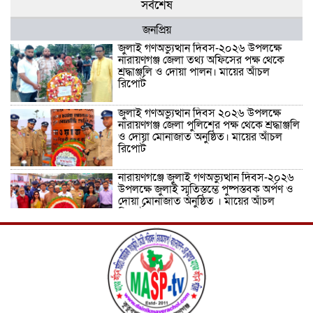
সর্বশেষ
জনপ্রিয়
জুলাই গণঅভ্যুত্থান দিবস-২০২৬ উপলক্ষে
নারায়ণগঞ্জ জেলা তথ্য অফিসের পক্ষ থেকে
শ্রদ্ধাঞ্জলি ও দোয়া পালন। মায়ের আঁচল
রিপোর্ট
জুলাই গণঅভ্যুত্থান দিবস ২০২৬ উপলক্ষে
নারায়ণগঞ্জ জেলা পুলিশের পক্ষ থেকে শ্রদ্ধাঞ্জলি
ও দোয়া মোনাজাত অনুষ্ঠিত। মায়ের আঁচল
রিপোর্ট
নারায়ণগঞ্জে জুলাই গণঅভ্যুত্থান দিবস-২০২৬
উপলক্ষে জুলাই স্মৃতিস্তম্ভে পুষ্পস্তবক অর্পণ ও
দোয়া মোনাজাত অনুষ্ঠিত । মায়ের আঁচল
রিপোর্ট
ICJ Global Media Group LLC and
SAARC Journalist Forum Sign
Strategic MoU to Strengthen Global
Journalism Cooperation/ आईसीजे
ग्लोबल मीडिया ग्रुप एलएलसी और सार्क
पत्रकार फोरम वैश्विक पत्रकारिता सहयोग को मजबूत करने के लिए
रणनीतिक समझौता ज्ञापन पर हस्ताक्षर करते हैं