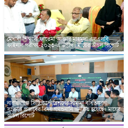
মেধাবী শিক্ষার্থী ফাতেমা আক্তার মাহমুদা এলএলবি
ফাইনাল পরীক্ষা-২০২৩-এ উত্তীর্ণ। মায়ের আঁচল রিপোর্ট
নারায়ণগঞ্জ সিটি কর্পোরেশনের সীমানা বর্ধিতকরণ
সংক্রান্ত প্রস্তাবের বিষয় গণশুনানি অনুষ্ঠিত হয়েছে। মায়ের
আঁচল রিপোর্ট