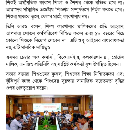
শিশুই অর্থনৈতিক কারণে শিক্ষা ও শৈশব থেকে বঞ্চিত হবে না।
আমাদের সম্মিলিত প্রচেষ্টায় শিশুশ্রম সম্পূর্ণরূপে নির্মূল করতে হবে।
শিশুরা থাকবে স্কুলে, খেলার মাঠে, কারখানায় নয়।
তিনি আরও বলেন, শিল্প কারখানার মালিকদের প্রতি আহ্বান,
আপনারা শোভন কর্মপরিবেশ নিশ্চিত করুন এবং ১৮ বছরের নিচে
কোনো শিশুকে নিয়োগ দেবেন না। এটি শুধু আইনের বাধ্যবাধকতা
নয়, এটি মানবিক দায়িত্বও।
এসময় চেম্বার অফ কমার্স , বিকেএমইএ, কলকারখানায় , হোটেল
মালিক, এনজিও প্রতিনিধি সহ সংশ্লিষ্ট কর্মকর্তা বৃন্দ উপস্থিত ছিলেন।
সভায় বক্তারা শিশুশ্রমের কুফল, শিশুদের শিক্ষা নিশ্চিতকরণ এবং
ঝুঁকিপূর্ণ কাজ থেকে শিশুদের সুরক্ষায় সামাজিক সচেতনতা বৃদ্ধির
ওপর গুরুত্বারোপ করেন।