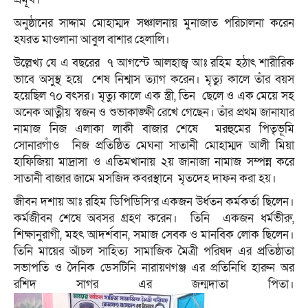
অনুষ্ঠানের সাদ্দাম মোহাম্মদ সঞ্চালনায় মুনাজাত পরিচালনা করেন
হযরত মাওলানা আবুল বাশার হেলালি।
উল্লেখ্য যে এ বছরের ৭ আগস্টে আলহাজ্ব আঃ রহিম হঠাৎ শারীরিক
ভাবে অসুস্থ হয়ে শেষ নিশ্বাস ত্যাগ করেন। মৃত্যু কালে তাঁর বয়স
হয়েছিল ৭০ বৎসর। মৃত্যু কালে এক স্ত্রী, তিন ছেলে ও এক মেয়ে সহ
অনেক আত্নীয় স্বজন ও শুভাকাঙ্ক্ষী রেখে গেছেন। তাঁর প্রথম জানাযার
নামাজ নিজ এলাকা লাকী বাজার শেষে মরহুমের পিতৃভূমি
সোনারগাঁও নিজ প্রতিষ্ঠিত মেঘনা সাতানী মোহাম্মদ আলী মিয়া
হাফিজিয়া মাদ্রাসা ও এতিমখানায় ২য় জানাজা নামাজ সম্পন্ন করে
সাতানী বাজার জামে মসজিদ কবরস্থানে মৃতদেহ দাফন করা হয়।
জীবন দশায় আঃ রহিম ডিপিডিসি’র একজন উর্ধতন কর্মকর্তা ছিলেন।
কর্মজীবন শেষে অবসর গ্রহণ করেন। তিনি একজন ধর্মভীরু,
শিক্ষানুরাগী, মহৎ আদর্শবান, সমাজ সেবক ও মানবিক লোক ছিলেন।
তিনি মায়ের আঁচল সাহিত্য সামাজিক মৈত্রী পরিষদ এর প্রতিষ্ঠাতা
সভাপতি ও দৈনিক ডেসটিনি নারায়ণগঞ্জ এর প্রতিনিধি হারুন অর
রশিদ সাগর এর জন্মদাতা পিতা।