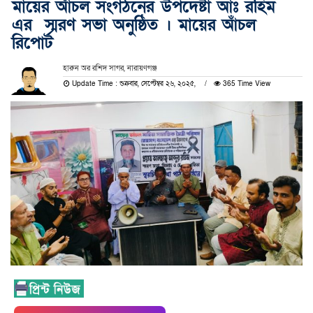
মায়ের আঁচল সংগঠনের উপদেষ্টা আঃ রহিম
এর স্মরণ সভা অনুষ্ঠিত । মায়ের আঁচল
রিপোর্ট
হারুন অর রশিদ সাগর, নারায়ণগঞ্জ
Update Time : শুক্রবার, সেপ্টেম্বর ২৬, ২০২৫,
365 Time View