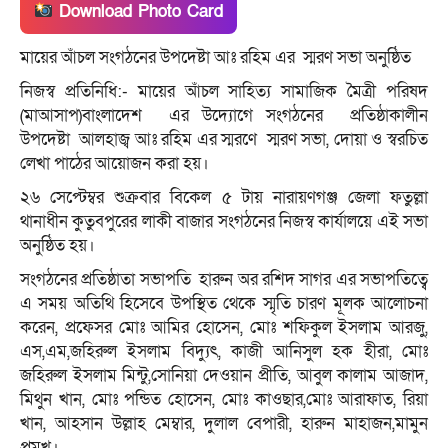
Download Photo Card
মায়ের আঁচল সংগঠনের উপদেষ্টা আঃ রহিম এর স্মরণ সভা অনুষ্ঠিত
নিজস্ব প্রতিনিধি:- মায়ের আঁচল সাহিত্য সামাজিক মৈত্রী পরিষদ
(মাআসাপ)বাংলাদেশ এর উদ্যোগে সংগঠনের প্রতিষ্ঠাকালীন
উপদেষ্টা আলহাজ্ব আঃ রহিম এর স্মরণে স্মরণ সভা, দোয়া ও স্বরচিত
লেখা পাঠের আয়োজন করা হয়।
২৬ সেপ্টেম্বর শুক্রবার বিকেল ৫ টায় নারায়ণগঞ্জ জেলা ফতুল্লা
থানাধীন কুতুবপুরের লাকী বাজার সংগঠনের নিজস্ব কার্যালয়ে এই সভা
অনুষ্ঠিত হয়।
সংগঠনের প্রতিষ্ঠাতা সভাপতি হারুন অর রশিদ সাগর এর সভাপতিত্বে
এ সময় অতিথি হিসেবে উপস্থিত থেকে স্মৃতি চারণ মূলক আলোচনা
করেন, প্রফেসর মোঃ আমির হোসেন, মোঃ শফিকুল ইসলাম আরজু,
এস,এম,জহিরুল ইসলাম বিদ্যুৎ, কাজী আনিসুল হক হীরা, মোঃ
জহিরুল ইসলাম মিন্টু,সোনিয়া দেওয়ান প্রীতি, আবুল কালাম আজাদ,
মিথুন খান, মোঃ পন্ডিত হোসেন, মোঃ কাওছার,মোঃ আরাফাত, রিয়া
খান, আহসান উল্লাহ মেম্বার, দুলাল বেপারী, হারুন মাহাজন,মামুন
প্রমূখ।