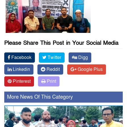
Please Share This Post in Your Social Media
Facebook
Twitter
Digg
Linkedin
Reddit
Google Plus
Pinterest
Print
More News Of This Category