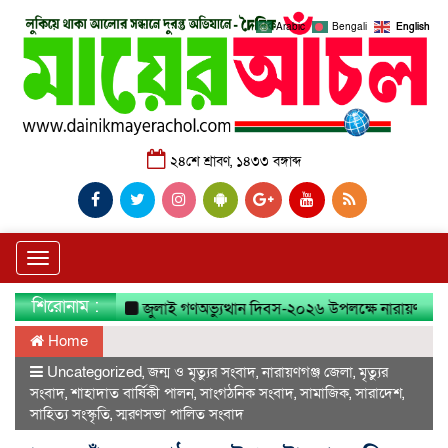
Arabic
Bengali
English
২৪শে শ্রাবণ, ১৪৩৩ বঙ্গাব্দ
Toggle
navigation
শিরোনাম :
জুলাই গণঅভ্যুত্থান দিবস-২০২৬ উপলক্ষে নারায়ণগঞ্জ জেলা ত
Home
Uncategorized
,
জন্ম ও মৃত্যুর সংবাদ
,
নারায়ণগঞ্জ জেলা
,
মৃত্যুর
সংবাদ
,
শাহাদাত বার্ষিকী পালন
,
সাংগঠনিক সংবাদ
,
সামাজিক
,
সারাদেশ
,
সাহিত্য সংস্কৃতি
,
স্মরণসভা পালিত সংবাদ