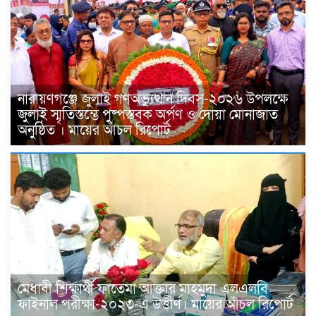
নারায়ণগঞ্জে জুলাই গণঅভ্যুত্থান দিবস-২০২৬ উপলক্ষে
জুলাই স্মৃতিস্তম্ভে পুষ্পস্তবক অর্পণ ও দোয়া মোনাজাত
অনুষ্ঠিত । মায়ের আঁচল রিপোর্ট
মেধাবী শিক্ষার্থী ফাতেমা আক্তার মাহমুদা এলএলবি
ফাইনাল পরীক্ষা-২০২৩-এ উত্তীর্ণ। মায়ের আঁচল রিপোর্ট