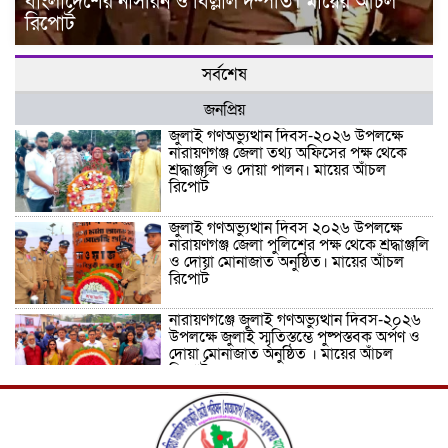
বাংলাদেশের নাসরিন ও বিল্লাল দম্পতি। মায়ের আঁচল
রিপোর্ট
সর্বশেষ
জনপ্রিয়
জুলাই গণঅভ্যুত্থান দিবস-২০২৬ উপলক্ষে
নারায়ণগঞ্জ জেলা তথ্য অফিসের পক্ষ থেকে
শ্রদ্ধাঞ্জলি ও দোয়া পালন। মায়ের আঁচল
রিপোর্ট
জুলাই গণঅভ্যুত্থান দিবস ২০২৬ উপলক্ষে
নারায়ণগঞ্জ জেলা পুলিশের পক্ষ থেকে শ্রদ্ধাঞ্জলি
ও দোয়া মোনাজাত অনুষ্ঠিত। মায়ের আঁচল
রিপোর্ট
নারায়ণগঞ্জে জুলাই গণঅভ্যুত্থান দিবস-২০২৬
উপলক্ষে জুলাই স্মৃতিস্তম্ভে পুষ্পস্তবক অর্পণ ও
দোয়া মোনাজাত অনুষ্ঠিত । মায়ের আঁচল
রিপোর্ট
ICJ Global Media Group LLC and
SAARC Journalist Forum Sign
Strategic MoU to Strengthen Global