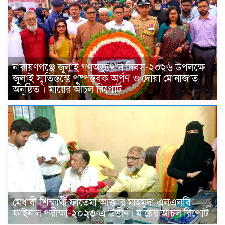
নারায়ণগঞ্জে জুলাই গণঅভ্যুত্থান দিবস-২০২৬ উপলক্ষে
জুলাই স্মৃতিস্তম্ভে পুষ্পস্তবক অর্পণ ও দোয়া মোনাজাত
অনুষ্ঠিত । মায়ের আঁচল রিপোর্ট
মেধাবী শিক্ষার্থী ফাতেমা আক্তার মাহমুদা এলএলবি
ফাইনাল পরীক্ষা-২০২৩-এ উত্তীর্ণ। মায়ের আঁচল রিপোর্ট