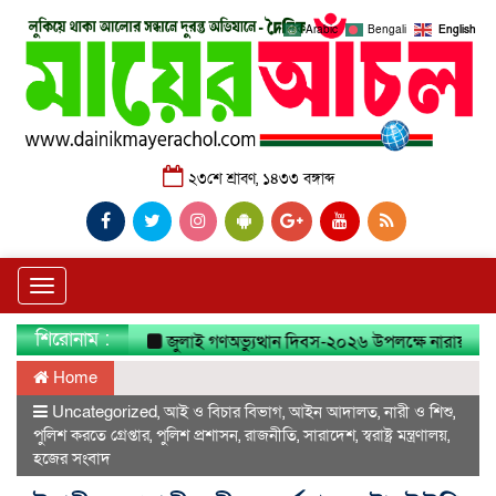
Arabic
Bengali
English
২৩শে শ্রাবণ, ১৪৩৩ বঙ্গাব্দ
Toggle
navigation
শিরোনাম :
জুলাই গণঅভ্যুত্থান দিবস-২০২৬ উপলক্ষে নারায়ণগঞ্জ জেলা 
Home
Uncategorized
,
আই ও বিচার বিভাগ
,
আইন আদালত
,
নারী ও শিশু
,
পুলিশ করতে গ্রেপ্তার
,
পুলিশ প্রশাসন
,
রাজনীতি
,
সারাদেশ
,
স্বরাষ্ট্র মন্ত্রণালয়
,
হজের সংবাদ