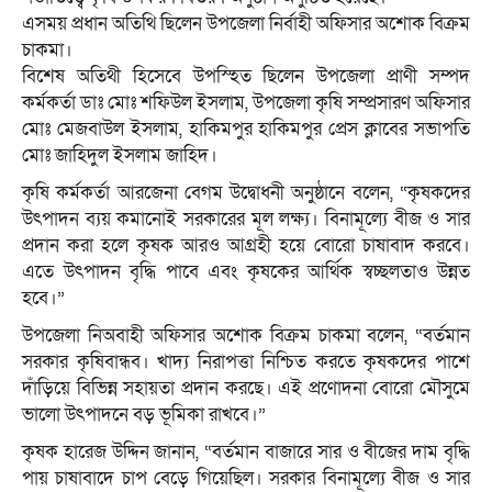
এসময় প্রধান অতিথি ছিলেন উপজেলা নির্বাহী অফিসার অশোক বিক্রম
চাকমা।
বিশেষ অতিথী হিসেবে উপস্হিত ছিলেন উপজেলা প্রাণী সম্পদ
কর্মকর্তা ডাঃ মোঃ শফিউল ইসলাম, উপজেলা কৃষি সম্প্রসারণ অফিসার
মোঃ মেজবাউল ইসলাম, হাকিমপুর হাকিমপুর প্রেস ক্লাবের সভাপতি
মোঃ জাহিদুল ইসলাম জাহিদ।
কৃষি কর্মকর্তা আরজেনা বেগম উদ্বোধনী অনুষ্ঠানে বলেন, “কৃষকদের
উৎপাদন ব্যয় কমানোই সরকারের মূল লক্ষ্য। বিনামূল্যে বীজ ও সার
প্রদান করা হলে কৃষক আরও আগ্রহী হয়ে বোরো চাষাবাদ করবে।
এতে উৎপাদন বৃদ্ধি পাবে এবং কৃষকের আর্থিক স্বচ্ছলতাও উন্নত
হবে।”
উপজেলা নিঅবাহী অফিসার অশোক বিক্রম চাকমা বলেন, “বর্তমান
সরকার কৃষিবান্ধব। খাদ্য নিরাপত্তা নিশ্চিত করতে কৃষকদের পাশে
দাঁড়িয়ে বিভিন্ন সহায়তা প্রদান করছে। এই প্রণোদনা বোরো মৌসুমে
ভালো উৎপাদনে বড় ভূমিকা রাখবে।”
কৃষক হারেজ উদ্দিন জানান, “বর্তমান বাজারে সার ও বীজের দাম বৃদ্ধি
পায় চাষাবাদে চাপ বেড়ে গিয়েছিল। সরকার বিনামূল্যে বীজ ও সার