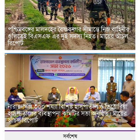
পশ্চিমবঙ্গের মালদহের বৈষ্ণবনগর সীমান্তে নিজ বাহিনীর
গুলিতেই বিএসএফ এর দুই সদস্য নিহত। মায়ের আঁচল
রিপোর্ট
নারায়ণগঞ্জ ৩০০ শয্যা বিশিষ্ট হাসপাতাল ও ভিক্টোরিয়া
হাসপাতালের ব্যবস্থাপনা কমিটির সভা অনুষ্ঠিত। মায়ের
আঁচল রিপোর্ট
সর্বশেষ