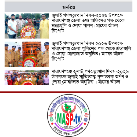
জনপ্রিয়
জুলাই গণঅভ্যুত্থান দিবস-২০২৬ উপলক্ষে
নারায়ণগঞ্জ জেলা তথ্য অফিসের পক্ষ থেকে
শ্রদ্ধাঞ্জলি ও দোয়া পালন। মায়ের আঁচল
রিপোর্ট
জুলাই গণঅভ্যুত্থান দিবস ২০২৬ উপলক্ষে
নারায়ণগঞ্জ জেলা পুলিশের পক্ষ থেকে শ্রদ্ধাঞ্জলি
ও দোয়া মোনাজাত অনুষ্ঠিত। মায়ের আঁচল
রিপোর্ট
নারায়ণগঞ্জে জুলাই গণঅভ্যুত্থান দিবস-২০২৬
উপলক্ষে জুলাই স্মৃতিস্তম্ভে পুষ্পস্তবক অর্পণ ও
দোয়া মোনাজাত অনুষ্ঠিত । মায়ের আঁচল
রিপোর্ট
ICJ Global Media Group LLC and
SAARC Journalist Forum Sign
Strategic MoU to Strengthen Global
Journalism Cooperation/ आईसीजे
ग्लोबल मीडिया ग्रुप एलएलसी और सार्क
पत्रकार फोरम वैश्विक पत्रकारिता सहयोग को मजबूत करने के लिए
रणनीतिक समझौता ज्ञापन पर हस्ताक्षर करते हैं