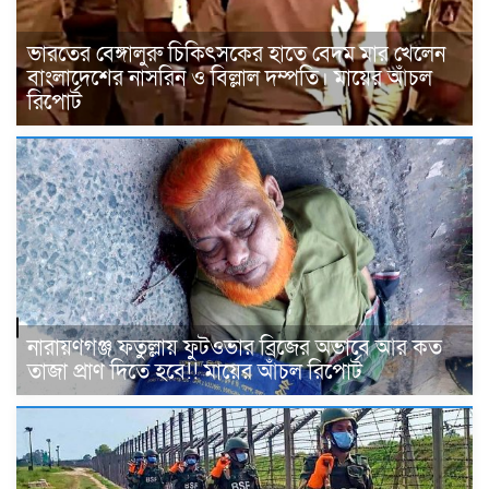
ভারতের বেঙ্গালুরু চিকিৎসকের হাতে বেদম মার খেলেন
বাংলাদেশের নাসরিন ও বিল্লাল দম্পতি। মায়ের আঁচল
রিপোর্ট
নারায়ণগঞ্জ ফতুল্লায় ফুটওভার ব্রিজের অভাবে আর কত
তাজা প্রাণ দিতে হবে!! মায়ের আঁচল রিপোর্ট