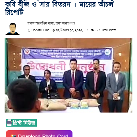
কৃষি বীজ ও সার বিতরন । মায়ের আঁচল
রিপোর্ট
হারুন অর রশিদ সাগর, ঢাকা নারায়ণগঞ্জ
Update Time : বুধবার, ডিসেম্বর ১০, ২০২৫,
327 Time View
Download Photo Card