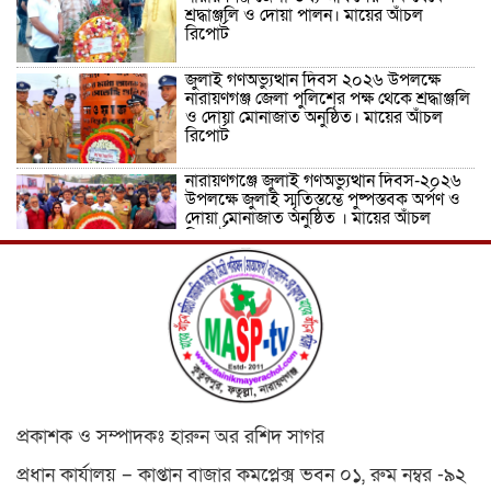
শ্রদ্ধাঞ্জলি ও দোয়া পালন। মায়ের আঁচল
রিপোর্ট
জুলাই গণঅভ্যুত্থান দিবস ২০২৬ উপলক্ষে
নারায়ণগঞ্জ জেলা পুলিশের পক্ষ থেকে শ্রদ্ধাঞ্জলি
ও দোয়া মোনাজাত অনুষ্ঠিত। মায়ের আঁচল
রিপোর্ট
নারায়ণগঞ্জে জুলাই গণঅভ্যুত্থান দিবস-২০২৬
উপলক্ষে জুলাই স্মৃতিস্তম্ভে পুষ্পস্তবক অর্পণ ও
দোয়া মোনাজাত অনুষ্ঠিত । মায়ের আঁচল
রিপোর্ট
ICJ Global Media Group LLC and
SAARC Journalist Forum Sign
Strategic MoU to Strengthen Global
Journalism Cooperation/ आईसीजे
ग्लोबल मीडिया ग्रुप एलएलसी और सार्क
पत्रकार फोरम वैश्विक पत्रकारिता सहयोग को मजबूत करने के लिए
रणनीतिक समझौता ज्ञापन पर हस्ताक्षर करते हैं
वीरगञ्ज महानगरपालिका वडा नं. २६ को नव
প্রকাশক ও সম্পাদকঃ হারুন অর রশিদ সাগর
निर्मित वडा कार्यालय र स्वास्थ्य चौकी भवनको
उद्घाटन/ নেপালের বীরগঞ্জ পৌরসভা ২৬ নম্বর
প্রধান কার্যালয় – কাপ্তান বাজার কমপ্লেক্স ভবন ০১, রুম নম্বর -৯২
ওয়ার্ডের নবনির্মিত ওয়ার্ড কার্যালয় ও