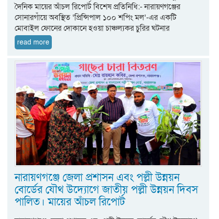
দৈনিক মায়ের আঁচল রিপোর্ট বিশেষ প্রতিনিধি:- নারায়ণগঞ্জের
সোনারগাঁয়ে অবস্থিত ‘প্রিন্সিপাল ১০০ শপিং মল’-এর একটি
মোবাইল ফোনের দোকানে হওয়া চাঞ্চল্যকর চুরির ঘটনার
read more
নারায়ণগঞ্জে জেলা প্রশাসন এবং পল্লী উন্নয়ন
বোর্ডের যৌথ উদ্যোগে জাতীয় পল্লী উন্নয়ন দিবস
পালিত। মায়ের আঁচল রিপোর্ট