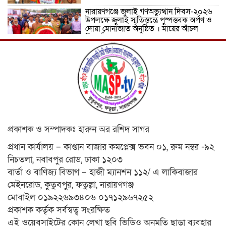
নারায়ণগঞ্জে জুলাই গণঅভ্যুত্থান দিবস-২০২৬
উপলক্ষে জুলাই স্মৃতিস্তম্ভে পুষ্পস্তবক অর্পণ ও
দোয়া মোনাজাত অনুষ্ঠিত । মায়ের আঁচল
রিপোর্ট
ICJ Global Media Group LLC and
SAARC Journalist Forum Sign
Strategic MoU to Strengthen Global
Journalism Cooperation/ आईसीजे
ग्लोबल मीडिया ग्रुप एलएलसी और सार्क
पत्रकार फोरम वैश्विक पत्रकारिता सहयोग को मजबूत करने के लिए
रणनीतिक समझौता ज्ञापन पर हस्ताक्षर करते हैं
वीरगञ्ज महानगरपालिका वडा नं. २६ को नव
প্রকাশক ও সম্পাদকঃ হারুন অর রশিদ সাগর
निर्मित वडा कार्यालय र स्वास्थ्य चौकी भवनको
उद्घाटन/ নেপালের বীরগঞ্জ পৌরসভা ২৬ নম্বর
প্রধান কার্যালয় – কাপ্তান বাজার কমপ্লেক্স ভবন ০১, রুম নম্বর -৯২
ওয়ার্ডের নবনির্মিত ওয়ার্ড কার্যালয় ও
স্বাস্থ্যকেন্দ্র ভবনের উদ্বোধন ।
নিচতলা, নবাবপুর রোড, ঢাকা ১২০৩
বার্তা ও বাণিজ্য বিভাগ – হাজী ম্যানশন ১১২/ এ লাকিবাজার
মেধাবী শিক্ষার্থী ফাতেমা আক্তার মাহমুদা
এলএলবি ফাইনাল পরীক্ষা-২০২৩-এ উত্তীর্ণ।
মেইনরোড, কুতুবপুর, ফতুল্লা, নারায়ণগঞ্জ
মায়ের আঁচল রিপোর্ট
মোবাইল ০১৯২২৬৯৩৪০৬ ০১৭১২৯৬৭২৫২
প্রকাশক কর্তৃক সর্বস্বত্ব সংরক্ষিত
নারায়ণগঞ্জ সিটি কর্পোরেশনের সীমানা
এই ওয়েবসাইটের কোন লেখা ছবি ভিডিও অনুমতি ছাড়া ব্যবহার