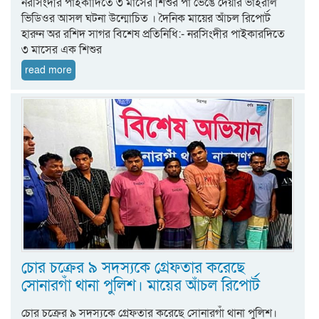
নরসিংদীর পাইকাদিতে ৩ মাসের শিশুর পা ভেঙে দেয়ার ভাইরাল
ভিডিওর আসল ঘটনা উন্মোচিত । দৈনিক মায়ের আঁচল রিপোর্ট
হারুন অর রশিদ সাগর বিশেষ প্রতিনিধি:- নরসিংদীর পাইকারদিতে
৩ মাসের এক শিশুর
read more
চোর চক্রের ৯ সদস্যকে গ্রেফতার করেছে
সোনারগাঁ থানা পুলিশ। মায়ের আঁচল রিপোর্ট
চোর চক্রের ৯ সদস্যকে গ্রেফতার করেছে সোনারগাঁ থানা পুলিশ।