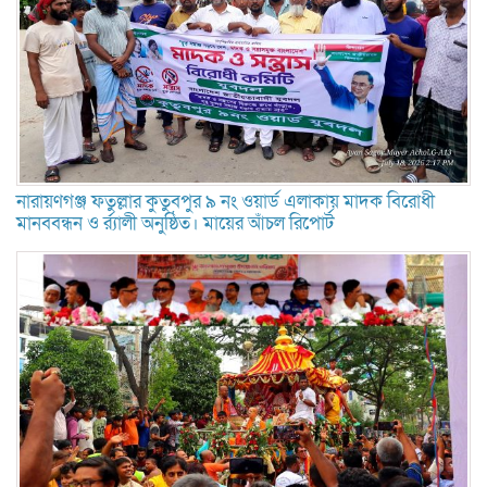
নারায়ণগঞ্জ ফতুল্লার কুতুবপুর ৯ নং ওয়ার্ড এলাকায় মাদক বিরোধী
মানববন্ধন ও র্র্যালী অনুষ্ঠিত। মায়ের আঁচল রিপোর্ট