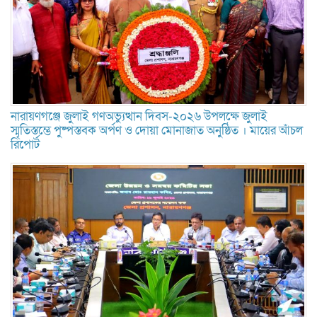
নারায়ণগঞ্জে জুলাই গণঅভ্যুত্থান দিবস-২০২৬ উপলক্ষে জুলাই
স্মৃতিস্তম্ভে পুষ্পস্তবক অর্পণ ও দোয়া মোনাজাত অনুষ্ঠিত । মায়ের আঁচল
রিপোর্ট