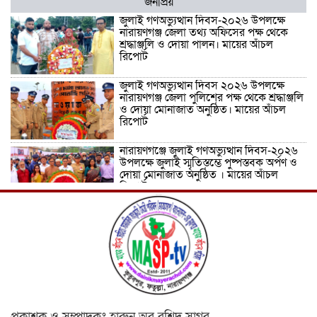
জনপ্রিয়
জুলাই গণঅভ্যুত্থান দিবস-২০২৬ উপলক্ষে
নারায়ণগঞ্জ জেলা তথ্য অফিসের পক্ষ থেকে
শ্রদ্ধাঞ্জলি ও দোয়া পালন। মায়ের আঁচল
রিপোর্ট
জুলাই গণঅভ্যুত্থান দিবস ২০২৬ উপলক্ষে
নারায়ণগঞ্জ জেলা পুলিশের পক্ষ থেকে শ্রদ্ধাঞ্জলি
ও দোয়া মোনাজাত অনুষ্ঠিত। মায়ের আঁচল
রিপোর্ট
নারায়ণগঞ্জে জুলাই গণঅভ্যুত্থান দিবস-২০২৬
উপলক্ষে জুলাই স্মৃতিস্তম্ভে পুষ্পস্তবক অর্পণ ও
দোয়া মোনাজাত অনুষ্ঠিত । মায়ের আঁচল
রিপোর্ট
ICJ Global Media Group LLC and
SAARC Journalist Forum Sign
Strategic MoU to Strengthen Global
Journalism Cooperation/ आईसीजे
ग्लोबल मीडिया ग्रुप एलएलसी और सार्क
पत्रकार फोरम वैश्विक पत्रकारिता सहयोग को मजबूत करने के लिए
रणनीतिक समझौता ज्ञापन पर हस्ताक्षर करते हैं
वीरगञ्ज महानगरपालिका वडा नं. २६ को नव
প্রকাশক ও সম্পাদকঃ হারুন অর রশিদ সাগর