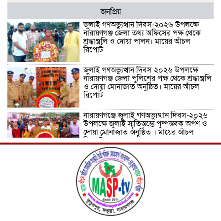
জনপ্রিয়
জুলাই গণঅভ্যুত্থান দিবস-২০২৬ উপলক্ষে
নারায়ণগঞ্জ জেলা তথ্য অফিসের পক্ষ থেকে
শ্রদ্ধাঞ্জলি ও দোয়া পালন। মায়ের আঁচল
রিপোর্ট
জুলাই গণঅভ্যুত্থান দিবস ২০২৬ উপলক্ষে
নারায়ণগঞ্জ জেলা পুলিশের পক্ষ থেকে শ্রদ্ধাঞ্জলি
ও দোয়া মোনাজাত অনুষ্ঠিত। মায়ের আঁচল
রিপোর্ট
নারায়ণগঞ্জে জুলাই গণঅভ্যুত্থান দিবস-২০২৬
উপলক্ষে জুলাই স্মৃতিস্তম্ভে পুষ্পস্তবক অর্পণ ও
দোয়া মোনাজাত অনুষ্ঠিত । মায়ের আঁচল
রিপোর্ট
ICJ Global Media Group LLC and
SAARC Journalist Forum Sign
Strategic MoU to Strengthen Global
Journalism Cooperation/ आईसीजे
ग्लोबल मीडिया ग्रुप एलएलसी और सार्क
पत्रकार फोरम वैश्विक पत्रकारिता सहयोग को मजबूत करने के लिए
रणनीतिक समझौता ज्ञापन पर हस्ताक्षर करते हैं