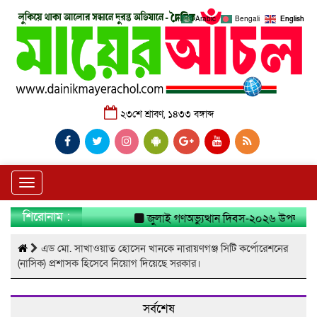
Arabic
Bengali
English
২৩শে শ্রাবণ, ১৪৩৩ বঙ্গাব্দ
Toggle
navigation
শিরোনাম :
জুলাই গণঅভ্যুত্থান দিবস-২০২৬ উপলক্ষে নার
এড মো. সাখাওয়াত হোসেন খানকে নারায়ণগঞ্জ সিটি কর্পোরেশনের
(নাসিক) প্রশাসক হিসেবে নিয়োগ দিয়েছে সরকার।
সর্বশেষ