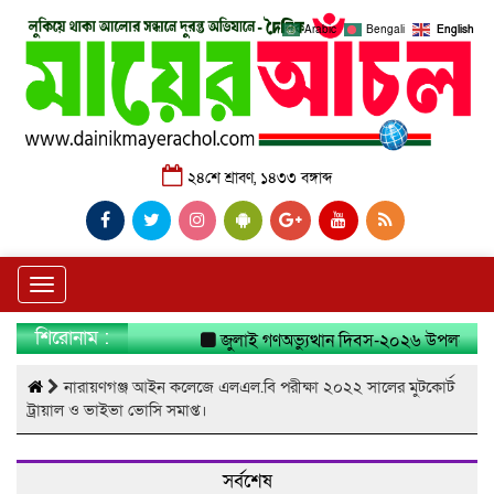
Arabic
Bengali
English
২৪শে শ্রাবণ, ১৪৩৩ বঙ্গাব্দ
Toggle
navigation
শিরোনাম :
জুলাই গণঅভ্যুত্থান দিবস-২০২৬ উপলক্ষে নারা
নারায়ণগঞ্জ আইন কলেজে এলএল.বি পরীক্ষা ২০২২ সালের মুটকোর্ট
ট্রায়াল ও ভাইভা ভোসি সমাপ্ত।
সর্বশেষ