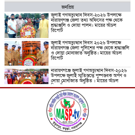
জনপ্রিয়
জুলাই গণঅভ্যুত্থান দিবস-২০২৬ উপলক্ষে
নারায়ণগঞ্জ জেলা তথ্য অফিসের পক্ষ থেকে
শ্রদ্ধাঞ্জলি ও দোয়া পালন। মায়ের আঁচল
রিপোর্ট
জুলাই গণঅভ্যুত্থান দিবস ২০২৬ উপলক্ষে
নারায়ণগঞ্জ জেলা পুলিশের পক্ষ থেকে শ্রদ্ধাঞ্জলি
ও দোয়া মোনাজাত অনুষ্ঠিত। মায়ের আঁচল
রিপোর্ট
নারায়ণগঞ্জে জুলাই গণঅভ্যুত্থান দিবস-২০২৬
উপলক্ষে জুলাই স্মৃতিস্তম্ভে পুষ্পস্তবক অর্পণ ও
দোয়া মোনাজাত অনুষ্ঠিত । মায়ের আঁচল
রিপোর্ট
ICJ Global Media Group LLC and
SAARC Journalist Forum Sign
Strategic MoU to Strengthen Global
Journalism Cooperation/ आईसीजे
ग्लोबल मीडिया ग्रुप एलएलसी और सार्क
पत्रकार फोरम वैश्विक पत्रकारिता सहयोग को मजबूत करने के लिए
रणनीतिक समझौता ज्ञापन पर हस्ताक्षर करते हैं