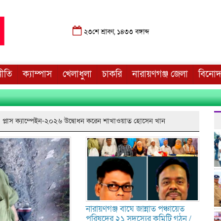
২৩শে শ্রাবণ, ১৪৩৩ বঙ্গাব্দ
নীতি
ক্যাম্পাস
খেলাধুলা
চাকরি
নারায়ণগঞ্জ জেলা
বিনো
এ’ প্লাস ক্যাম্পেইন-২০২৬ উদ্বোধন করেন শাখাওয়াত হোসেন খান
নারায়ণগঞ্জ বাঘে জান্নাত পঞ্চায়েত
পরিষদের ২১ সদস্যের কমিটি গঠন /