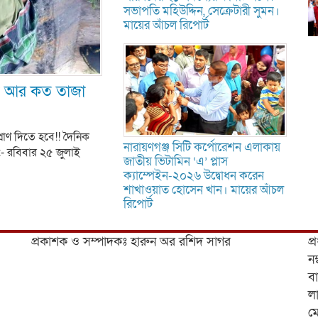
সভাপতি মহিউদ্দিন, সেক্রেটারী সুমন।
মায়ের আঁচল রিপোর্ট
াবে আর কত তাজা
म
प
स
্রাণ দিতে হবে!! দৈনিক
নারায়ণগঞ্জ সিটি কর্পোরেশন এলাকায়
:- রবিবার ২৫ জুলাই
জাতীয় ভিটামিন ‘এ’ প্লাস
ক্যাম্পেইন-২০২৬ উদ্বোধন করেন
শাখাওয়াত হোসেন খান। মায়ের আঁচল
রিপোর্ট
ভ
প্রকাশক ও সম্পাদকঃ হারুন অর রশিদ সাগর
প্
ন
বা
লা
ম