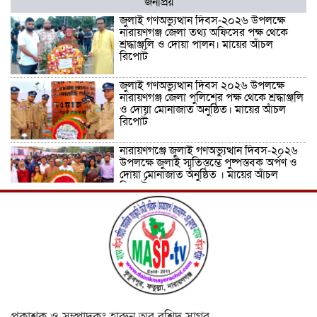
জনপ্রিয়
জুলাই গণঅভ্যুত্থান দিবস-২০২৬ উপলক্ষে
নারায়ণগঞ্জ জেলা তথ্য অফিসের পক্ষ থেকে
শ্রদ্ধাঞ্জলি ও দোয়া পালন। মায়ের আঁচল
রিপোর্ট
জুলাই গণঅভ্যুত্থান দিবস ২০২৬ উপলক্ষে
নারায়ণগঞ্জ জেলা পুলিশের পক্ষ থেকে শ্রদ্ধাঞ্জলি
ও দোয়া মোনাজাত অনুষ্ঠিত। মায়ের আঁচল
রিপোর্ট
নারায়ণগঞ্জে জুলাই গণঅভ্যুত্থান দিবস-২০২৬
উপলক্ষে জুলাই স্মৃতিস্তম্ভে পুষ্পস্তবক অর্পণ ও
দোয়া মোনাজাত অনুষ্ঠিত । মায়ের আঁচল
রিপোর্ট
ICJ Global Media Group LLC and
SAARC Journalist Forum Sign
Strategic MoU to Strengthen Global
Journalism Cooperation/ आईसीजे
ग्लोबल मीडिया ग्रुप एलएलसी और सार्क
पत्रकार फोरम वैश्विक पत्रकारिता सहयोग को मजबूत करने के लिए
रणनीतिक समझौता ज्ञापन पर हस्ताक्षर करते हैं
वीरगञ्ज महानगरपालिका वडा नं. २६ को नव
প্রকাশক ও সম্পাদকঃ হারুন অর রশিদ সাগর