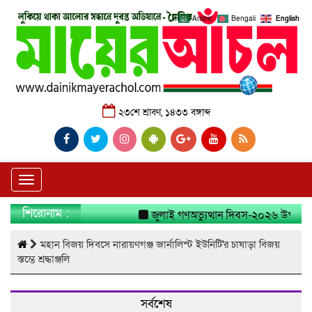
Arabic
Bengali
English
২৩শে শ্রাবণ, ১৪৩৩ বঙ্গাব্দ
Toggle
navigation
শিরোনাম :
জুলাই গণঅভ্যুত্থান দিবস-২০২৬ উপলক্ষে ন
মহান বিজয় দিবসে নারায়ণগঞ্জ জার্নালিস্ট ইউনিটি'র চাষাড়া বিজয়
স্তম্ভে শ্রদ্ধাঞ্জলি
সর্বশেষ