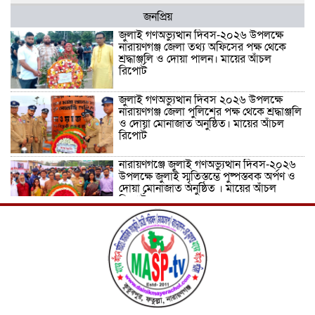
জনপ্রিয়
জুলাই গণঅভ্যুত্থান দিবস-২০২৬ উপলক্ষে
নারায়ণগঞ্জ জেলা তথ্য অফিসের পক্ষ থেকে
শ্রদ্ধাঞ্জলি ও দোয়া পালন। মায়ের আঁচল
রিপোর্ট
জুলাই গণঅভ্যুত্থান দিবস ২০২৬ উপলক্ষে
নারায়ণগঞ্জ জেলা পুলিশের পক্ষ থেকে শ্রদ্ধাঞ্জলি
ও দোয়া মোনাজাত অনুষ্ঠিত। মায়ের আঁচল
রিপোর্ট
নারায়ণগঞ্জে জুলাই গণঅভ্যুত্থান দিবস-২০২৬
উপলক্ষে জুলাই স্মৃতিস্তম্ভে পুষ্পস্তবক অর্পণ ও
দোয়া মোনাজাত অনুষ্ঠিত । মায়ের আঁচল
রিপোর্ট
ICJ Global Media Group LLC and
SAARC Journalist Forum Sign
Strategic MoU to Strengthen Global
Journalism Cooperation/ आईसीजे
ग्लोबल मीडिया ग्रुप एलएलसी और सार्क
पत्रकार फोरम वैश्विक पत्रकारिता सहयोग को मजबूत करने के लिए
रणनीतिक समझौता ज्ञापन पर हस्ताक्षर करते हैं