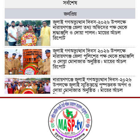
সর্বশেষ
জনপ্রিয়
জুলাই গণঅভ্যুত্থান দিবস-২০২৬ উপলক্ষে
নারায়ণগঞ্জ জেলা তথ্য অফিসের পক্ষ থেকে
শ্রদ্ধাঞ্জলি ও দোয়া পালন। মায়ের আঁচল
রিপোর্ট
জুলাই গণঅভ্যুত্থান দিবস ২০২৬ উপলক্ষে
নারায়ণগঞ্জ জেলা পুলিশের পক্ষ থেকে শ্রদ্ধাঞ্জলি
ও দোয়া মোনাজাত অনুষ্ঠিত। মায়ের আঁচল
রিপোর্ট
নারায়ণগঞ্জে জুলাই গণঅভ্যুত্থান দিবস-২০২৬
উপলক্ষে জুলাই স্মৃতিস্তম্ভে পুষ্পস্তবক অর্পণ ও
দোয়া মোনাজাত অনুষ্ঠিত । মায়ের আঁচল
রিপোর্ট
ICJ Global Media Group LLC and
SAARC Journalist Forum Sign
Strategic MoU to Strengthen Global
Journalism Cooperation/ आईसीजे
ग्लोबल मीडिया ग्रुप एलएलसी और सार्क
पत्रकार फोरम वैश्विक पत्रकारिता सहयोग को मजबूत करने के लिए