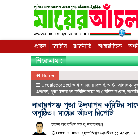
প্রচ্ছদ
জাতীয়
রাজনীতি
আন্তর্জাতিক
অর্থ
শিরোনাম :
Home
Uncategorized
,
আই ও বিচার বিভাগ
,
আইন আদালত
,
দূ
প্রশাসন
,
পূজা উদযাপন কমিটির সভা
,
সাংগঠনিক সংবাদ
,
সামাজ
নারায়ণগঞ্জ পূজা উদযাপন কমিটির সা
অনুষ্ঠিত। মায়ের আঁচল রিপোর্ট
হারুন অর রশিদ সাগর, নারায়ণগঞ্জ
Update Time : বৃহস্পতিবার, সেপ্টেম্বর ১১, ২০২৫,