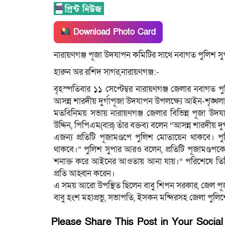
Download Photo Card
নারায়ণগঞ্জ পূজা উদযাপন কমিটির সাথে নবাগত পুলিশ সু
হারুন অর রশিদ সাগর,নারায়ণগঞ্জ:-
বৃহস্পতিবার ১১ সেপ্টেম্বর নারায়ণগঞ্জ জেলার নবাগত 
আসন্ন শারদীয় দুর্গাপূজা উদযাপন উপলক্ষ্যে আইন-শৃঙ্খলা 
মতবিনিময় সভায় নারায়ণগঞ্জ জেলার বিভিন্ন পূজা উদ
উদ্দিন, পিপিএম(বার) তাঁর বক্তব্য বলেন “আসন্ন শারদীয় দুর্গ
এজন্য প্রতিটি পূজামণ্ডপে পুলিশ মোতায়েন থাকবে। পুল
থাকবে।” পুলিশ সুপার আরও বলেন, প্রতিটি পূজামণ্ডপ
শনাক্ত করে আইনের আওতায় আনা যায়।” পরিশেষে তিনি প্
প্রতি আহ্বান করেন।
এ সময় আরো উপস্থিত ছিলেন বাবু শিপন সরকার, জেল প
বাবু হংশ মহাপ্রভু, সভাপতি, ইসকন মন্দিরসহ জেলা পুলিশের ঊ
Please Share This Post in Your Socia