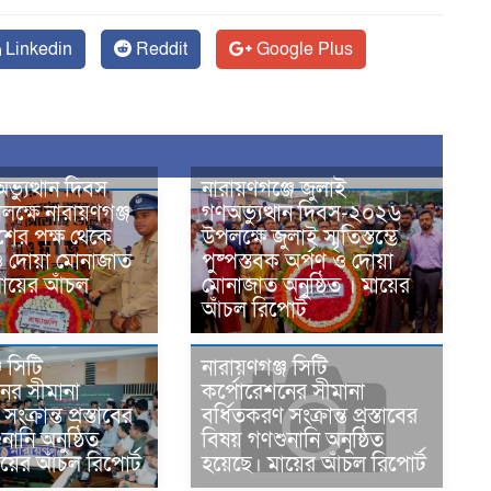
Linkedin
Reddit
Google Plus
্যুত্থান দিবস
নারায়ণগঞ্জে জুলাই
ক্ষে নারায়ণগঞ্জ
গণঅভ্যুত্থান দিবস-২০২৬
শের পক্ষ থেকে
উপলক্ষে জুলাই স্মৃতিস্তম্ভে
লি ও দোয়া মোনাজাত
পুষ্পস্তবক অর্পণ ও দোয়া
মায়ের আঁচল
মোনাজাত অনুষ্ঠিত । মায়ের
আঁচল রিপোর্ট
জ সিটি
নারায়ণগঞ্জ সিটি
ের সীমানা
কর্পোরেশনের সীমানা
ংক্রান্ত প্রস্তাবের
বর্ধিতকরণ সংক্রান্ত প্রস্তাবের
নানি অনুষ্ঠিত
বিষয় গণশুনানি অনুষ্ঠিত
য়ের আঁচল রিপোর্ট
হয়েছে। মায়ের আঁচল রিপোর্ট