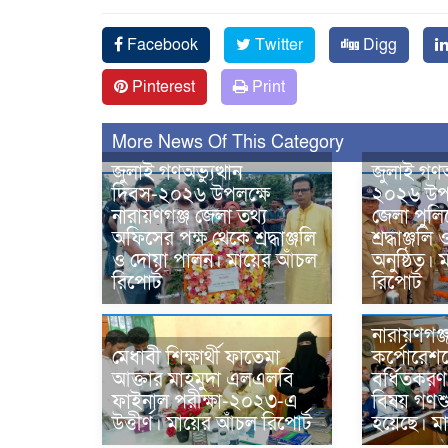
Facebook
Twitter
Digg
Pinterest
Print
More News Of This Category
জুলাই গণঅভ্যুত্থান
জুলাই গণঅভ
দিবস-২০২৬ উপলক্ষে
২০২৬ উপল
নারায়ণগঞ্জ জেলা তথ্য
জেলা পুলি
অফিসের পক্ষ থেকে শ্রদ্ধাঞ্জলি
শ্রদ্ধাঞ্জ
ও দোয়া পালন। মায়ের আঁচল
অনুষ্ঠিত। 
রিপোর্ট
রিপোর্ট
নারায়ণগঞ্
মেধাবী শিক্ষার্থী ফাতেমা
কর্পোরেশন
আক্তার মাহমুদা এলএলবি
বর্ধিতকরণ স
ফাইনাল পরীক্ষা-২০২৩-এ
বিষয় গণশু
উত্তীর্ণ। মায়ের আঁচল রিপোর্ট
হয়েছে। মা