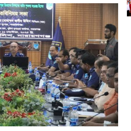
म
प
स
ভ