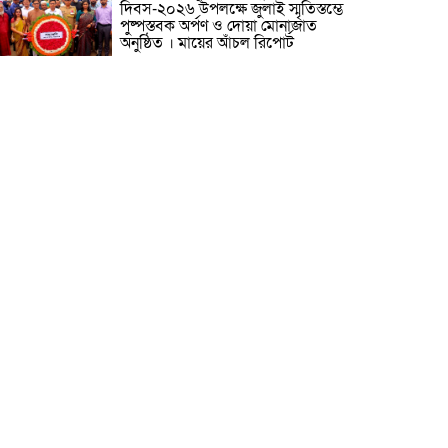
দিবস-২০২৬ উপলক্ষে জুলাই স্মৃতিস্তম্ভে
পুষ্পস্তবক অর্পণ ও দোয়া মোনাজাত
অনুষ্ঠিত । মায়ের আঁচল রিপোর্ট
ICJ Global Media Group LLC
and SAARC Journalist Forum
Sign Strategic MoU to
Strengthen Global Journalism
Cooperation/ आईसीजे ग्लोबल
ीडिया ग्रुप एलएलसी और सार्क पत्रकार फोरम वैश्विक
त्रकारिता सहयोग को मजबूत करने के लिए रणनीतिक
मझौता ज्ञापन पर हस्ताक्षर करते हैं
वीरगञ्ज महानगरपालिका वडा नं. २६ को
नव निर्मित वडा कार्यालय र स्वास्थ्य
चौकी भवनको उद्घाटन/ নেপালের
বীরগঞ্জ পৌরসভা ২৬ নম্বর ওয়ার্ডের
নবনির্মিত ওয়ার্ড কার্যালয় ও স্বাস্থ্যকেন্দ্র
বনের উদ্বোধন ।
মেধাবী শিক্ষার্থী ফাতেমা আক্তার
মাহমুদা এলএলবি ফাইনাল
পরীক্ষা-২০২৩-এ উত্তীর্ণ। মায়ের আঁচল
রিপোর্ট
নারায়ণগঞ্জ সিটি কর্পোরেশনের সীমানা
বর্ধিতকরণ সংক্রান্ত প্রস্তাবের বিষয়