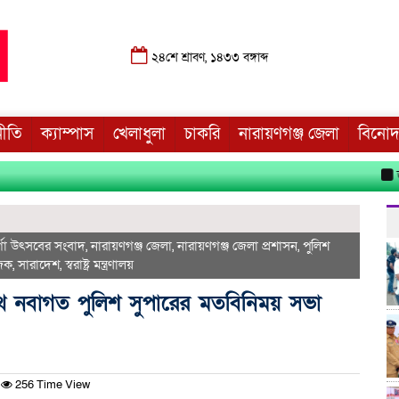
২৪শে শ্রাবণ, ১৪৩৩ বঙ্গাব্দ
নীতি
ক্যাম্পাস
খেলাধুলা
চাকরি
নারায়ণগঞ্জ জেলা
বিনো
জুলাই
র্গা উৎসবের সংবাদ
,
নারায়ণগঞ্জ জেলা
,
নারায়ণগঞ্জ জেলা প্রশাসন
,
পুলিশ
িক
,
সারাদেশ
,
স্বরাষ্ট্র মন্ত্রণালয়
থে নবাগত পুলিশ সুপারের মতবিনিময় সভা
256 Time View