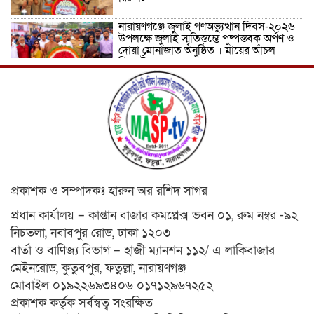
নারায়ণগঞ্জে জুলাই গণঅভ্যুত্থান দিবস-২০২৬
উপলক্ষে জুলাই স্মৃতিস্তম্ভে পুষ্পস্তবক অর্পণ ও
দোয়া মোনাজাত অনুষ্ঠিত । মায়ের আঁচল
রিপোর্ট
ICJ Global Media Group LLC and
SAARC Journalist Forum Sign
Strategic MoU to Strengthen Global
Journalism Cooperation/ आईसीजे
ग्लोबल मीडिया ग्रुप एलएलसी और सार्क
पत्रकार फोरम वैश्विक पत्रकारिता सहयोग को मजबूत करने के लिए
रणनीतिक समझौता ज्ञापन पर हस्ताक्षर करते हैं
वीरगञ्ज महानगरपालिका वडा नं. २६ को नव
প্রকাশক ও সম্পাদকঃ হারুন অর রশিদ সাগর
निर्मित वडा कार्यालय र स्वास्थ्य चौकी भवनको
उद्घाटन/ নেপালের বীরগঞ্জ পৌরসভা ২৬ নম্বর
প্রধান কার্যালয় – কাপ্তান বাজার কমপ্লেক্স ভবন ০১, রুম নম্বর -৯২
ওয়ার্ডের নবনির্মিত ওয়ার্ড কার্যালয় ও
স্বাস্থ্যকেন্দ্র ভবনের উদ্বোধন ।
নিচতলা, নবাবপুর রোড, ঢাকা ১২০৩
বার্তা ও বাণিজ্য বিভাগ – হাজী ম্যানশন ১১২/ এ লাকিবাজার
মেধাবী শিক্ষার্থী ফাতেমা আক্তার মাহমুদা
এলএলবি ফাইনাল পরীক্ষা-২০২৩-এ উত্তীর্ণ।
মেইনরোড, কুতুবপুর, ফতুল্লা, নারায়ণগঞ্জ
মায়ের আঁচল রিপোর্ট
মোবাইল ০১৯২২৬৯৩৪০৬ ০১৭১২৯৬৭২৫২
প্রকাশক কর্তৃক সর্বস্বত্ব সংরক্ষিত