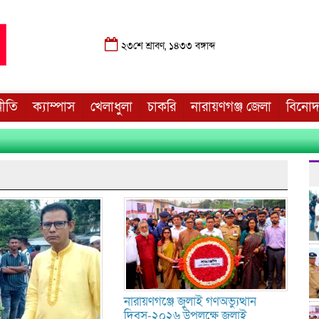
২৩শে শ্রাবণ, ১৪৩৩ বঙ্গাব্দ
নীতি
ক্যাম্পাস
খেলাধুলা
চাকরি
নারায়ণগঞ্জ জেলা
বিনো
নারায়ণগঞ্জে জুলাই গণঅভ্যুত্থান
দিবস-২০২৬ উপলক্ষে জুলাই