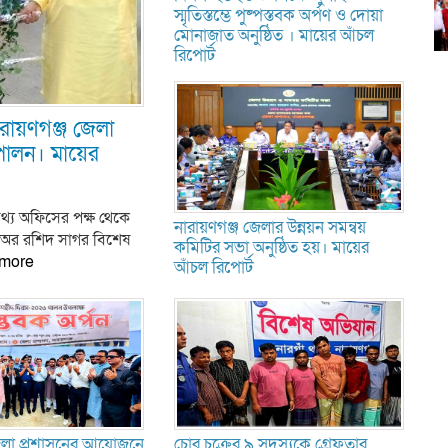
স্মৃতিস্তম্ভে পুষ্পস্তবক অর্পণ ও দোয়া
মোনাজাত অনুষ্ঠিত । মায়ের আঁচল
রিপোর্ট
রায়ণগঞ্জ জেলা
 পালন। মায়ের
म
प
स
তথ্য অফিসের পক্ষ থেকে
নারায়ণগঞ্জ জেলার উন্নয়ন সমন্বয়
রুন অর রশিদ সাগর বিশেষ
কমিটির সভা অনুষ্ঠিত হয়। মায়ের
 more
আঁচল রিপোর্ট
ভ
জেলা প্রশাসনের আয়োজনে
চোর চক্রের ৯ সদস্যকে গ্রেফতার