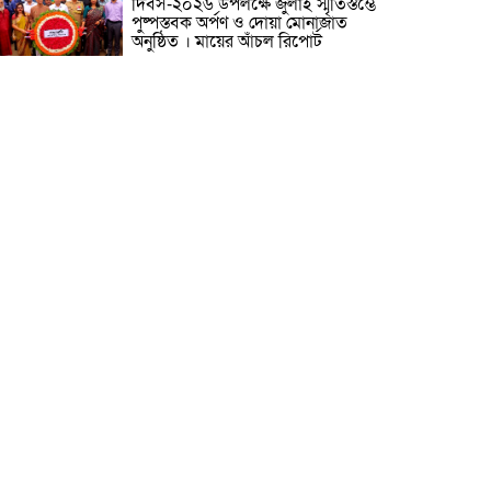
দিবস-২০২৬ উপলক্ষে জুলাই স্মৃতিস্তম্ভে
পুষ্পস্তবক অর্পণ ও দোয়া মোনাজাত
অনুষ্ঠিত । মায়ের আঁচল রিপোর্ট
ICJ Global Media Group LLC
and SAARC Journalist Forum
Sign Strategic MoU to
Strengthen Global Journalism
Cooperation/ आईसीजे ग्लोबल
ीडिया ग्रुप एलएलसी और सार्क पत्रकार फोरम वैश्विक
त्रकारिता सहयोग को मजबूत करने के लिए रणनीतिक
मझौता ज्ञापन पर हस्ताक्षर करते हैं
वीरगञ्ज महानगरपालिका वडा नं. २६ को
नव निर्मित वडा कार्यालय र स्वास्थ्य
चौकी भवनको उद्घाटन/ নেপালের
বীরগঞ্জ পৌরসভা ২৬ নম্বর ওয়ার্ডের
নবনির্মিত ওয়ার্ড কার্যালয় ও স্বাস্থ্যকেন্দ্র
বনের উদ্বোধন ।
মেধাবী শিক্ষার্থী ফাতেমা আক্তার
মাহমুদা এলএলবি ফাইনাল
পরীক্ষা-২০২৩-এ উত্তীর্ণ। মায়ের আঁচল
রিপোর্ট
নারায়ণগঞ্জ সিটি কর্পোরেশনের সীমানা
বর্ধিতকরণ সংক্রান্ত প্রস্তাবের বিষয়
গণশুনানি অনুষ্ঠিত হয়েছে। মায়ের আঁচল