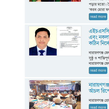
পড়ার মতো। দ
‘করব মোরা ফল
read more
এইচএসসি আ
এবং নকলমু
কঠিন নির্দ
নারায়ণগঞ্জ 
সুষ্ঠু ও শান্ত
নারায়ণগঞ্জ জে
read more
নারায়ণগঞ্জ
আঁচল রিপো
নারায়ণগঞ্জ প্র
read more