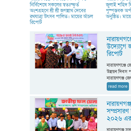
নির্বিশেষে সকলের স্বতঃস্ফূর্ত
জুলাই শহিদ 
অংশগ্রহণে শ্রী শ্রী জগন্নাথ দেবের
পুষ্পস্তবক অ
রথযাত্রা উৎসব পালিত। মায়ের আঁচল
অনুষ্ঠিত। মায়
রিপোর্ট
নারায়ণগঞ্
উদ্যোগে জ
রিপোর্ট
নারায়ণগঞ্জে জ
উন্নয়ন দিবস 
নারায়ণগঞ্জ জ
read more
নারায়ণগঞ
সম্প্রসার
২০২৬ এর উ
নারায়ণগঞ্জ সদ