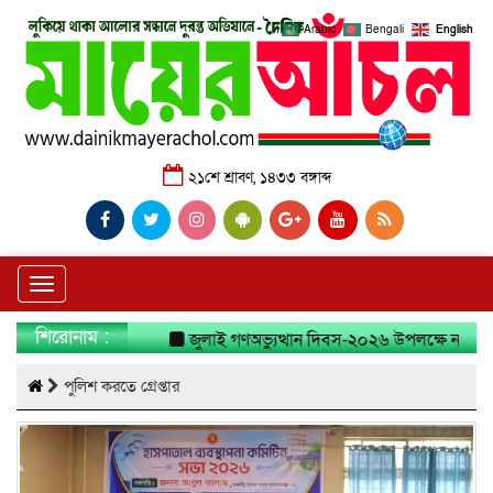
Arabic
Bengali
English
২১শে শ্রাবণ, ১৪৩৩ বঙ্গাব্দ
Toggle
navigation
শিরোনাম :
জুলাই গণঅভ্যুত্থান দিবস-২০২৬ উপলক্ষে নারায়ণগঞ্জ জেল
পুলিশ করতে গ্রেপ্তার