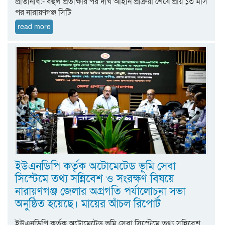
প্রতিনিধি:- বহুল প্রতীক্ষার পর দীর্ঘ আইনি প্রক্রিয়া শেষে প্রায় ১৩ মাস
পর নারায়ণগঞ্জ সিটি
read more
ইউএনডিপি কর্তৃক অটোমেটেড ভূমি সেবা
সিস্টেমে তথ্য সন্নিবেশ ও সংরক্ষণ বিষয়ে
নারায়ণগঞ্জ জেলার অগ্রগতি পর্যালোচনা সভা
অনুষ্ঠিত হয়েছে। মায়ের আঁচল রিপোর্ট
ইউএনডিপি কর্তৃক অটোমেটেড ভূমি সেবা সিস্টেমে তথ্য সন্নিবেশ