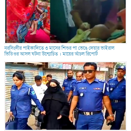
নরসিংদীর পাইকাদিতে ৩ মাসের শিশুর পা ভেঙে দেয়ার ভাইরাল
ভিডিওর আসল ঘটনা উন্মোচিত । মায়ের আঁচল রিপোর্ট