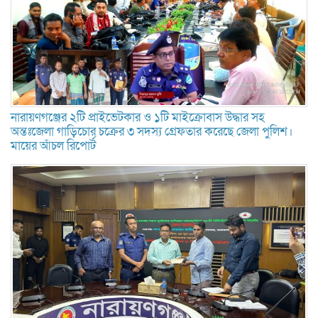
নারায়ণগঞ্জের ২টি প্রাইভেটকার ও ১টি মাইক্রোবাস উদ্ধার সহ
অন্তঃজেলা গাড়িচোর চক্রের ৩ সদস্য গ্রেফতার করেছে জেলা পুলিশ।
মায়ের আঁচল রিপোর্ট