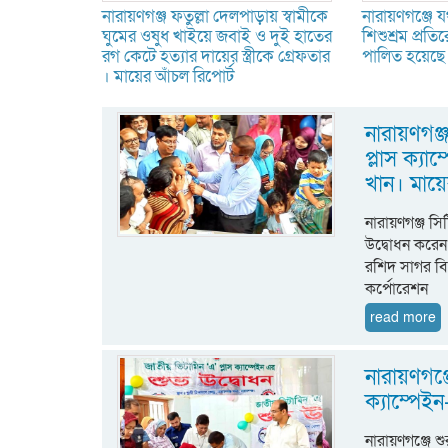
নারায়ণগঞ্জ ফতুল্লা দেলপাড়ায় স্বামীকে
নারায়ণগঞ্জে যথ
ঘুমের ওষুধ খাইয়ে জবাই ও দুই হাতের
শিশুশ্রম প্র
রগ কেটে হত্যার দায়ের স্ত্রীকে গ্রেফতার
পালিত হয়েছে।
। মায়ের আঁচল রিপোর্ট
নারায়ণগঞ
প্লাস ক্য
খান। মায়
নারায়ণগঞ্জ স
উদ্বোধন করেন
রশিদ সাগর বিশ
কর্পোরেশন
read more
নারায়ণগঞ্
ক্যাম্পেই
নারায়ণগঞ্জে শ