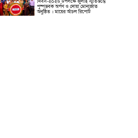
দিবস-২০২৬ উপলক্ষে জুলাই স্মৃতিস্তম্ভে
পুষ্পস্তবক অর্পণ ও দোয়া মোনাজাত
অনুষ্ঠিত । মায়ের আঁচল রিপোর্ট
ICJ Global Media Group LLC
and SAARC Journalist Forum
Sign Strategic MoU to
Strengthen Global Journalism
Cooperation/ आईसीजे ग्लोबल
ीडिया ग्रुप एलएलसी और सार्क पत्रकार फोरम वैश्विक
त्रकारिता सहयोग को मजबूत करने के लिए रणनीतिक
मझौता ज्ञापन पर हस्ताक्षर करते हैं
वीरगञ्ज महानगरपालिका वडा नं. २६ को
नव निर्मित वडा कार्यालय र स्वास्थ्य
चौकी भवनको उद्घाटन/ নেপালের
বীরগঞ্জ পৌরসভা ২৬ নম্বর ওয়ার্ডের
নবনির্মিত ওয়ার্ড কার্যালয় ও স্বাস্থ্যকেন্দ্র
বনের উদ্বোধন ।
মেধাবী শিক্ষার্থী ফাতেমা আক্তার
মাহমুদা এলএলবি ফাইনাল
পরীক্ষা-২০২৩-এ উত্তীর্ণ। মায়ের আঁচল
রিপোর্ট
নারায়ণগঞ্জ সিটি কর্পোরেশনের সীমানা
বর্ধিতকরণ সংক্রান্ত প্রস্তাবের বিষয়
গণশুনানি অনুষ্ঠিত হয়েছে। মায়ের আঁচল