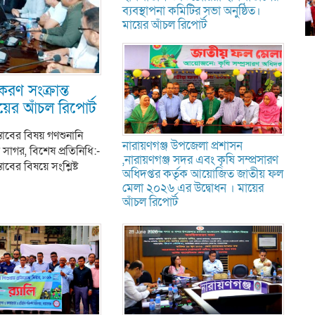
ব্যবস্থাপনা কমিটির সভা অনুষ্ঠিত।
মায়ের আঁচল রিপোর্ট
করণ সংক্রান্ত
ায়ের আঁচল রিপোর্ট
म
प
स
্তাবের বিষয় গণশুনানি
নারায়ণগঞ্জ উপজেলা প্রশাসন
 সাগর, বিশেষ প্রতিনিধি:-
,নারায়ণগঞ্জ সদর এবং কৃষি সম্প্রসারণ
াবের বিষয়ে সংশ্লিষ্ট
অধিদপ্তর কর্তৃক আয়োজিত জাতীয় ফল
মেলা ২০২৬ এর উদ্বোধন । মায়ের
আঁচল রিপোর্ট
ভ