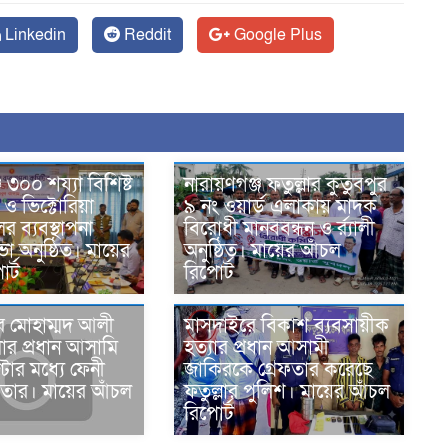
Linkedin
Reddit
Google Plus
জ ৩০০ শয্যা বিশিষ্ট
নারায়ণগঞ্জ ফতুল্লার কুতুবপুর
ও ভিক্টোরিয়া
৯ নং ওয়ার্ড এলাকায় মাদক
র ব্যবস্থাপনা
বিরোধী মানববন্ধন ও র্র্যালী
া অনুষ্ঠিত। মায়ের
অনুষ্ঠিত। মায়ের আঁচল
র্ট
রিপোর্ট
মাসদাইরে বিকাশ ব্যবসায়ীক
ে মোহাম্মদ আলী
হত্যার প্রধান আসামী
লার প্রধান আসামি
জাকিরকে গ্রেফতার করেছে
টার মধ্যে ফেনী
ফতুল্লার পুলিশ। মায়ের আঁচল
ফতার। মায়ের আঁচল
রিপোর্ট