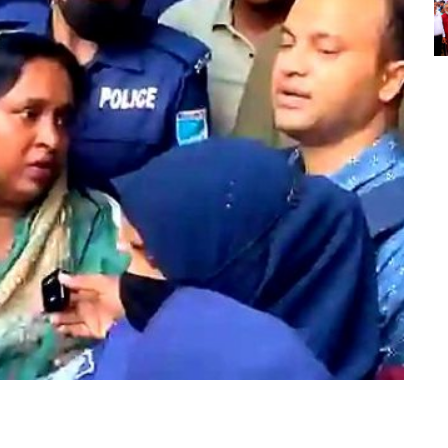
म
प
स
ভ