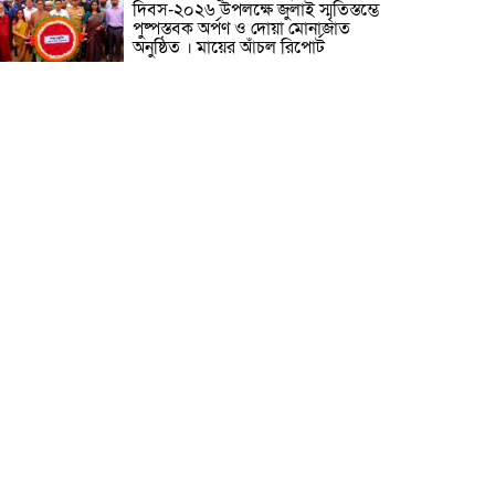
দিবস-২০২৬ উপলক্ষে জুলাই স্মৃতিস্তম্ভে
পুষ্পস্তবক অর্পণ ও দোয়া মোনাজাত
অনুষ্ঠিত । মায়ের আঁচল রিপোর্ট
ICJ Global Media Group LLC
and SAARC Journalist Forum
Sign Strategic MoU to
Strengthen Global Journalism
Cooperation/ आईसीजे ग्लोबल
ीडिया ग्रुप एलएलसी और सार्क पत्रकार फोरम वैश्विक
त्रकारिता सहयोग को मजबूत करने के लिए रणनीतिक
मझौता ज्ञापन पर हस्ताक्षर करते हैं
वीरगञ्ज महानगरपालिका वडा नं. २६ को
नव निर्मित वडा कार्यालय र स्वास्थ्य
चौकी भवनको उद्घाटन/ নেপালের
বীরগঞ্জ পৌরসভা ২৬ নম্বর ওয়ার্ডের
নবনির্মিত ওয়ার্ড কার্যালয় ও স্বাস্থ্যকেন্দ্র
বনের উদ্বোধন ।
মেধাবী শিক্ষার্থী ফাতেমা আক্তার
মাহমুদা এলএলবি ফাইনাল
পরীক্ষা-২০২৩-এ উত্তীর্ণ। মায়ের আঁচল
রিপোর্ট
নারায়ণগঞ্জ সিটি কর্পোরেশনের সীমানা
বর্ধিতকরণ সংক্রান্ত প্রস্তাবের বিষয়