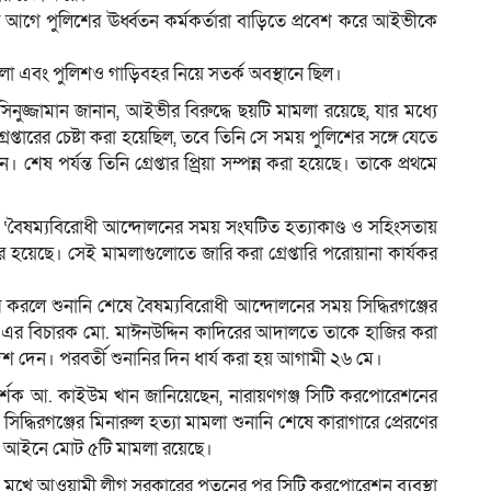
ে পুলিশের ঊর্ধ্বতন কর্মকর্তারা বাড়িতে প্রবেশ করে আইভীকে
ো এবং পুলিশও গাড়িবহর নিয়ে সতর্ক অবস্থানে ছিল।
সিনুজ্জামান জানান, আইভীর বিরুদ্ধে ছয়টি মামলা রয়েছে, যার মধ্যে
্তারের চেষ্টা করা হয়েছিল, তবে তিনি সে সময় পুলিশের সঙ্গে যেতে
পর্যন্ত তিনি গ্রেপ্তার প্র্রিয়া সম্পন্ন করা হয়েছে। তাকে প্রথমে
েন, ‘বৈষম্যবিরোধী আন্দোলনের সময় সংঘটিত হত্যাকাণ্ড ও সহিংসতায়
 হয়েছে। সেই মামলাগুলোতে জারি করা গ্রেপ্তারি পরোয়ানা কার্যকর
র করলে শুনানি শেষে বৈষম্যবিরোধী আন্দোলনের সময় সিদ্ধিরগঞ্জের
েট-১ এর বিচারক মো. মাঈনউদ্দিন কাদিরের আদালতে তাকে হাজির করা
 দেন। পরবর্তী শুনানির দিন ধার্য করা হয় আগামী ২৬ মে।
দর্শক আ. কাইউম খান জানিয়েছেন, নারায়ণগঞ্জ সিটি করপোরেশনের
ধিরগঞ্জের মিনারুল হত্যা মামলা শুনানি শেষে কারাগারে প্রেরণের
ক আইনে মোট ৫টি মামলা রয়েছে।
ানের মুখে আওয়ামী লীগ সরকারের পতনের পর সিটি করপোরেশন ব্যবস্থা