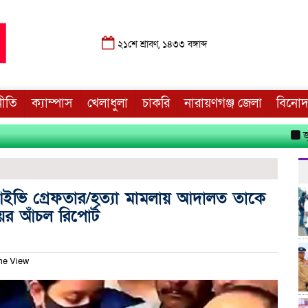
২১শে শ্রাবণ, ১৪৩৩ বঙ্গাব্দ
নীতি
ক্যাম্পাস
খেলাধুলা
চাকরি
নারায়ণগঞ্জ জেলা
বিনো
জুলাই গ
 আইভি গ্রেফতার/হত্যা মামলায় আদালত তাকে
ের আঁচল রিপোর্ট
me View