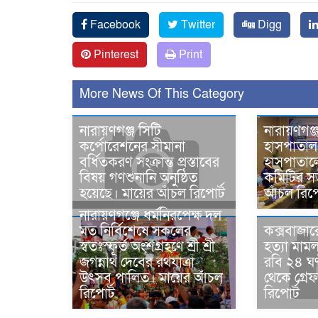
Facebook
Twitter
Digg
Pinterest
Print
More News Of This Category
নারায়ণগঞ্
নারায়ণগঞ্জ সিটি
হাসপাতাল 
কর্পোরেশনের সীমানা
হাসপাতালে
বর্ধিতকরণ সংক্রান্ত প্রস্তাবের
কমিটির সভ
বিষয় গণশুনানি অনুষ্ঠিত
আঁচল রিপো
হয়েছে। মায়ের আঁচল রিপোর্ট
নারায়ণগঞ্জে ধর্মনিরপেক্ষ দল
মত নির্বিশেষে সকলের
কক্সবাজার
স্বতঃস্ফূর্ত অংশগ্রহণে শ্রী শ্রী
হত্যা মাম
জগন্নাথ দেবের রথযাত্রা
রবি ২৪ ঘণ্
উৎসব পালিত। মায়ের আঁচল
থেকে গ্রে
রিপোর্ট
রিপোর্ট