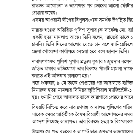
রাতভর আলোচনা ও অপেক্ষার পর ভোরের আলো ফোঁটার আগ
গ্রেপ্তার করেন।
এসময় আওয়ামী লীগের বিপুলসংখ্যক সমর্থক উপস্থিত ছিল
নারায়ণগঞ্জের অতিরিক্ত পুলিশ সুপার (ক সার্কেল) মো. হা
একটি হত্যা মামলাও আছে। তিনি বলেন, “রাতেই তাকে গ্রেপ
চাননি। তিনি দিনের আলোয় যেতে চান বলে জানিয়েছিলেন। শেষ 
জেলা গোয়েন্দা কার্যালয়ে নেওয়া হবে বলে জানান তিনি।
নারায়ণগঞ্জের পুলিশ সুপার প্রত্যুষ কুমার মজুমদার বল
জড়িত থাকার অভিযোগে তার বিরুদ্ধে পাঁচটি মামলা দায়ের
করতে এই অভিযান চালানো হয়।’
পরে শুক্রবার, ৯ মে তাকে গ্রেপ্তারের পর আদালতে হাজি
মিনারুল হত্যা মামলায় সিনিয়র জুডিশিয়াল ম্যাজিস্ট্র
হয়। শুনানি শেষে আদালত তাকে কারাগারে প্রেরণের আদেশ
বিষয়টি নিশ্চিত করে নারায়ণগঞ্জ আদালত পুলিশের পরি
সাবেক মেয়র আইভীকে বৈষম্যবিরোধী আন্দোলনের সময় সিদ্
আদেশ দিয়েছে আদালত। তার বিরুদ্ধে হত্যা ও বিস্ফোর
উল্লেখ্য যে, গত বছরের ৫ আগস্ট ছাত্র-জনতার অভ্যুত্থ